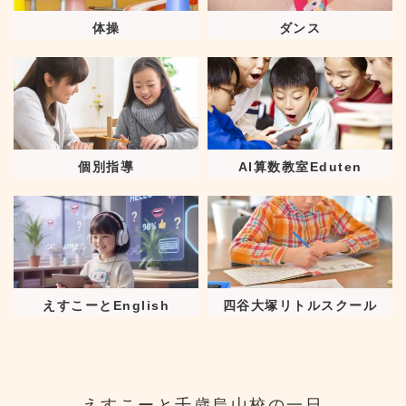
体操
ダンス
個別指導
AI算数教室Eduten
えすこーとEnglish
四谷大塚リトルスクール
えすこーと千歳烏山校の一日