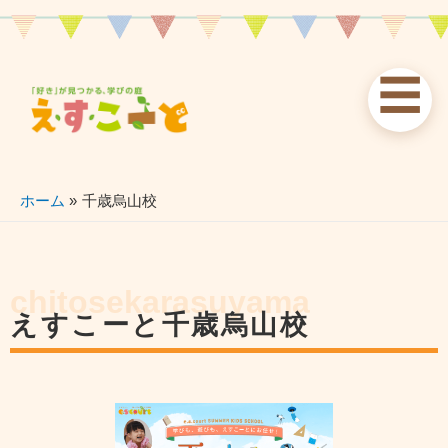
内
容
を
☰
ス
お知らせ
えすこーと
各校案内
キ
ッ
news
about
schools
プ
ホーム
千歳烏山校
習い事
ブログ
お問い合わせ
lessons
blog
contact
chitosekarasuyama
えすこーと千歳烏山校