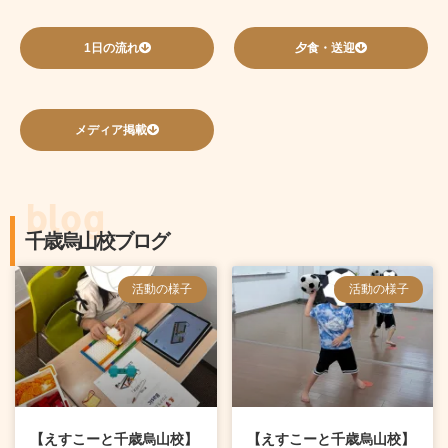
1日の流れ
夕食・送迎
メディア掲載
blog
千歳烏山校ブログ
ペ
ペ
ペ
ペ
活動の様子
活動の様子
ー
ー
ー
ー
ジ
ジ
ジ
ジ
【えすこーと千歳烏山校】
【えすこーと千歳烏山校】