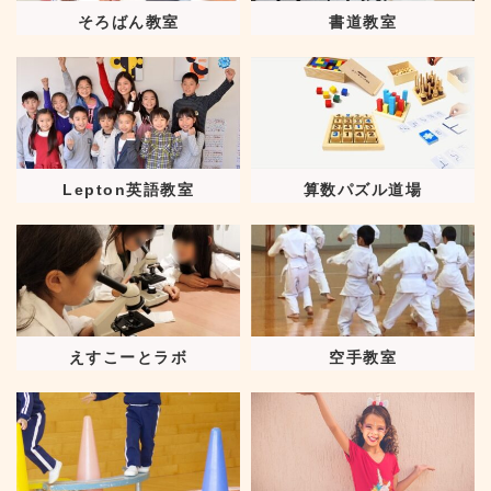
そろばん教室
書道教室
Lepton英語教室
算数パズル道場
えすこーとラボ
空手教室