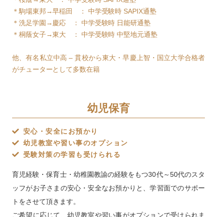
＊駒場東邦→早稲田 ： 中学受験時 SAPIX通塾
＊洗足学園→慶応 ： 中学受験時 日能研通塾
＊桐蔭女子→東大 ： 中学受験時 中堅地元通塾
他、有名私立中高 – 貫校から東大・早慶上智・国立大学合格者
がチューターとして多数在籍
幼児保育
安心・安全にお預かり
幼児教室や習い事のオプション
受験対策の学習も受けられる
育児経験・保育士・幼稚園教諭の経験をもつ30代～50代のスタ
ッフがお子さまの安心・安全なお預かりと、学習面でのサポー
トをさせて頂きます。
ご希望に応じて、幼児教室や習い事がオプションで受けられま