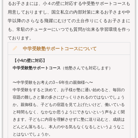
るお子さまには、小４の壁に対応する中受塾サポートコースも
用意しておりますし、国立私立の内部対策に来るお子さまや中
学以降のさらなる飛躍にむけての土台作りにくるお子さまに
も、常駐のチューターにいつでも質問が出来る学習環境を作っ
ております。
中学受験塾サポートコースについて
【小4の壁に対応】
中学受験塾サポートコース
（他塾さんでも対応します）
〜中学受験をお考えの3～6年生の親御様へ〜
中学受験をすると決めて、お子様が塾に通い始めると、毎回の
宿題の難しさと量の多さにびっくりされるのではないでしょう
か。親御様も、子どもの宿題を見て上げたいけど、働いている
と時間もなく、なかなか思うようにできないという声をよく聞
きます。子どもに内容を理解させずに塾に送り込むと、成績は
どんどん落ちるし、本人のやる気もなくなるしというようなこ
とはないでしょうか。