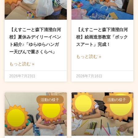
【えすこーと森下清澄白河
【えすこーと森下清澄白河
校】夏休みデイリーイベン
校】絵画造形教室「ボック
ト紹介♪「ゆらゆらハンガ
スアート」完成！
ー天びんで重さくらべ」
もっと読む »
もっと読む »
2026年7月23日
2026年7月16日
活動の様子
活動の様子