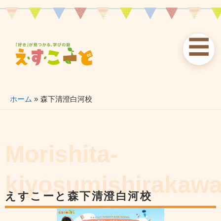
内
容
を
☰
ス
お知らせ
えすこーと
各校案内
キ
ッ
news
about
schools
プ
ホーム
森下清澄白河校
習い事
ブログ
お問い合わせ
lessons
blog
contact
Morishita-
kiyosumishirakaw
えすこーと森下清澄白河校