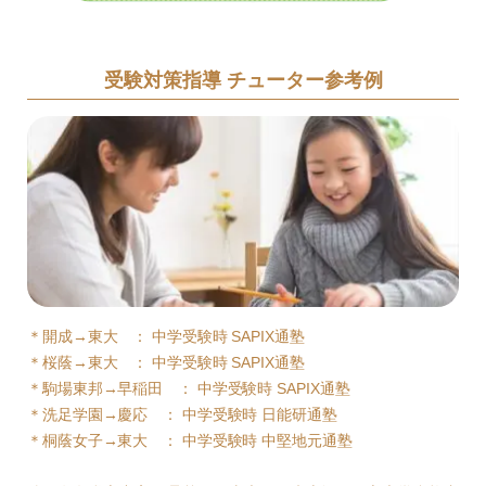
受験対策指導 チューター参考例
＊開成→東大 ： 中学受験時 SAPIX通塾
＊桜蔭→東大 ： 中学受験時 SAPIX通塾
＊駒場東邦→早稲田 ： 中学受験時 SAPIX通塾
＊洗足学園→慶応 ： 中学受験時 日能研通塾
＊桐蔭女子→東大 ： 中学受験時 中堅地元通塾