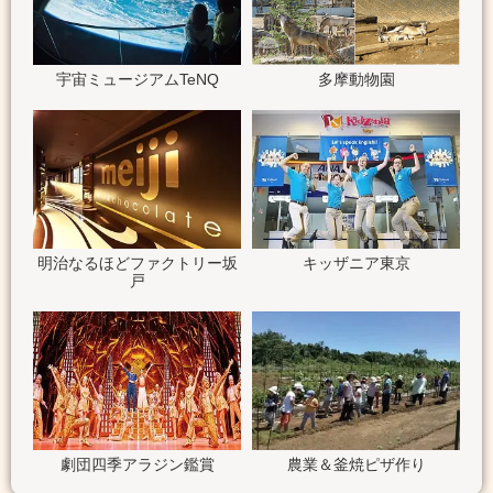
宇宙ミュージアムTeNQ
多摩動物園
明治なるほどファクトリー坂
キッザニア東京
戸
劇団四季アラジン鑑賞
農業＆釜焼ピザ作り