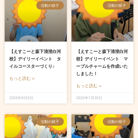
ペ
ペ
ペ
ペ
活動の様子
活動の様子
ー
ー
ー
ー
ジ
ジ
ジ
ジ
【えすこーと森下清澄白河
【えすこーと森下清澄白河
校】デイリーイベント タ
校】デイリーイベント マ
イルコースターづくり♪
ーブルチャームを作成いた
しました！
もっと読む »
もっと読む »
2026年8月6日
2026年7月30日
活動の様子
活動の様子