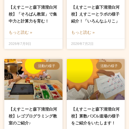
【えすこーと森下清澄白河
【えすこーと森下清澄白河
校】「そろばん教室」で集
校】えすこーとラボの様子
中力と計算力を育む！
紹介！「いろんなふりこ」
もっと読む »
もっと読む »
2026年7月9日
2026年7月2日
活動の様子
活動の様子
【えすこーと森下清澄白河
【えすこーと森下清澄白河
校】レゴプログラミング教
校】算数パズル道場の様子
室のご紹介♪
をご紹介をいたします！