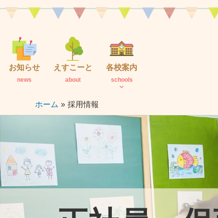
内
容
を
ス
キ
お知らせ
えすこーと
各校案内
ッ
news
about
schools
プ
ホーム
採用情報