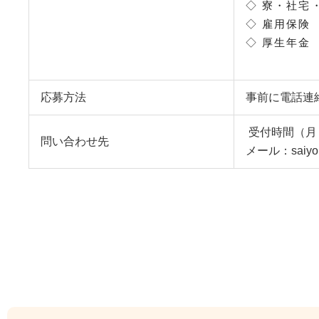
◇ 寮・社宅
◇ 雇用保険
◇ 厚生年金
応募方法
事前に電話連
受付時間（月～土
問い合わせ先
メール：saiyou@