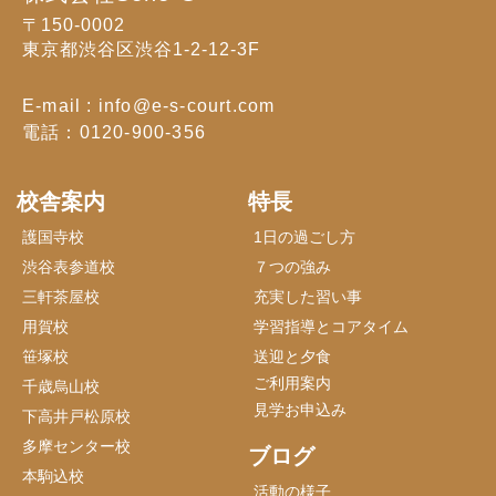
〒150-0002
東京都渋谷区渋谷1-2-12-3F
E-mail : info@e-s-court.com
電話：0120-900-356
校舎案内
特長
護国寺校
1日の過ごし方
渋谷表参道校
７つの強み
三軒茶屋校
充実した習い事
用賀校
学習指導とコアタイム
笹塚校
送迎と夕食
ご利用案内
千歳烏山校
見学お申込み
下高井戸松原校
多摩センター校
ブログ
本駒込校
活動の様子