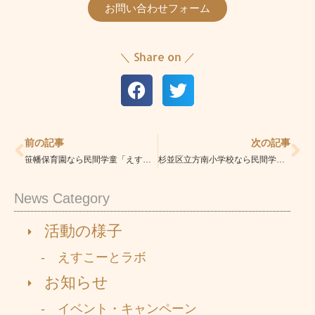
お問い合わせフォーム
＼ Share on ／
Prev
Ne
前の記事
次の記事
笹幡保育園なら民間学童「えすこーと笹塚校」|安心の学童|学習指導・習い事も充実
杉並区立方南小学校なら民間学童「えすこーと笹塚校」|安心の学童|学習指導・習い事も充実
News Category
活動の様子
- えすこーとラボ
お知らせ
- イベント・キャンペーン