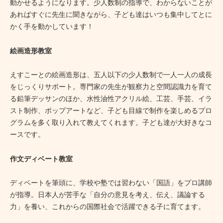
動かせるようになります。少人数制の指導で、わからないことが
あればすぐに先生に聞きながら、子ども達はいつも集中してとに
かく手を動かしています！
絵画造形教室
えすこーとの絵画造形は、五人以下の少人数制で一人一人の成長
をじっくりサポート。専門家の先生が観察力と空間認識力を育て
る鉛筆デッサンのほか、水性油性アクリル絵、工芸、手芸、イラ
スト制作、ポップアートなど、子ども目線で制作を楽しめるプロ
グラムを多く取り入れて教えてくれます。子ども達が大好きなコ
ースです。
作文ディベート教室
ディベートを筆頭に、学校や塾では習わない「国語」をプロ講師
が指導。日本人が苦手な「自分の意見を考え、伝え、議論する
力」を養い、これからの国際社会で活躍できる子に育てます。