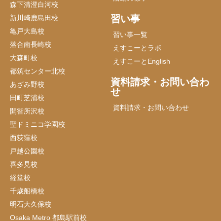
森下清澄白河校
習い事
新川崎鹿島田校
亀戸大島校
習い事一覧
落合南長崎校
えすこーとラボ
大森町校
えすこーとEnglish
都筑センター北校
資料請求・お問い合わ
あざみ野校
せ
田町芝浦校
資料請求・お問い合わせ
開智所沢校
聖ドミニコ学園校
西荻窪校
戸越公園校
喜多見校
経堂校
千歳船橋校
明石大久保校
Osaka Metro 都島駅前校