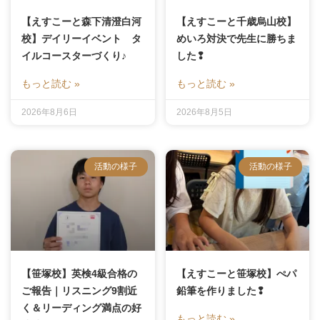
【えすこーと森下清澄白河
【えすこーと千歳烏山校】
校】デイリーイベント タ
めいろ対決で先生に勝ちま
イルコースターづくり♪
した❢
もっと読む »
もっと読む »
2026年8月6日
2026年8月5日
活動の様子
活動の様子
【笹塚校】英検4級合格の
【えすこーと笹塚校】ぺパ
ご報告｜リスニング9割近
鉛筆を作りました❢
く＆リーディング満点の好
もっと読む »