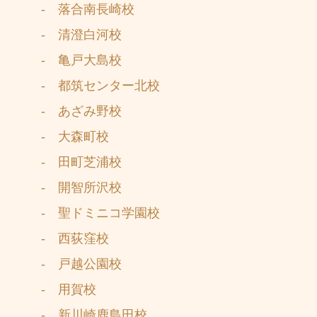
- 落合南長崎校
- 清澄白河校
- 亀戸大島校
- 都筑センター北校
- あざみ野校
- 大森町校
- 田町芝浦校
- 開智所沢校
- 聖ドミニコ学園校
- 西荻窪校
- 戸越公園校
- 用賀校
- 新川崎鹿島田校