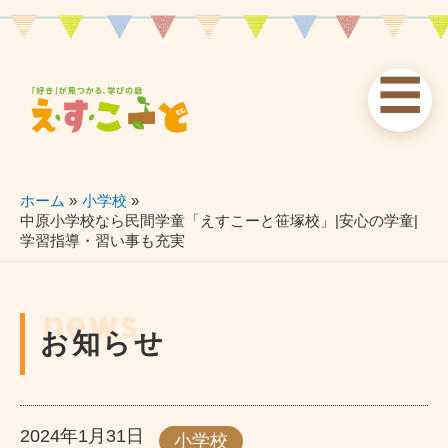
内
容
を
☰
ス
お知らせ
えすこーと
各校案内
キ
ッ
news
about
schools
プ
ホーム
小学校
中原小学校なら民間学童「えすこーと笹塚校」|安心の学童|
学習指導・習い事も充実
習い事
ブログ
お問い合わせ
lessons
blog
contact
news
お知らせ
2024年1月31日
小学校