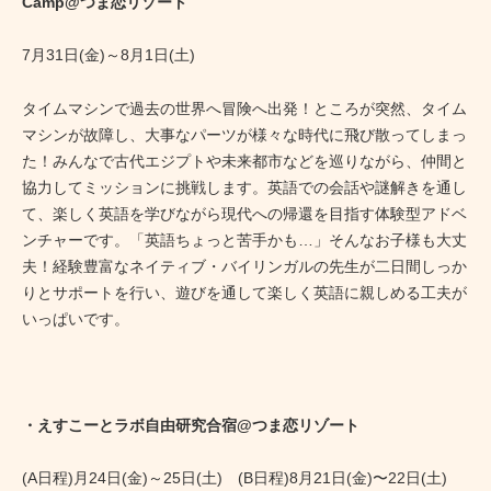
Camp@つま恋リゾート
7月31日(金)～8月1日(土)
タイムマシンで過去の世界へ冒険へ出発！ところが突然、タイム
マシンが故障し、大事なパーツが様々な時代に飛び散ってしまっ
た！みんなで古代エジプトや未来都市などを巡りながら、仲間と
協力してミッションに挑戦します。英語での会話や謎解きを通し
て、楽しく英語を学びながら現代への帰還を目指す体験型アドベ
ンチャーです。「英語ちょっと苦手かも…」そんなお子様も大丈
夫！経験豊富なネイティブ・バイリンガルの先生が二日間しっか
りとサポートを行い、遊びを通して楽しく英語に親しめる工夫が
いっぱいです。
・えすこーとラボ自由研究合宿@つま恋リゾート
(A日程)月24日(金)～25日(土) (B日程)8月21日(金)〜22日(土)