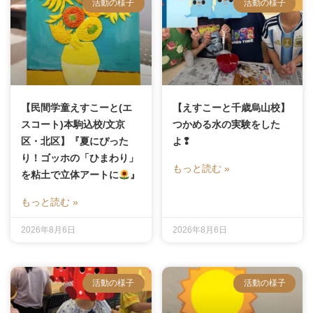
活動の様子
活動の様子
【民間学童えすこーと(エ
【えすこーと千歳烏山校】
スコート)本駒込校/文京
つかめる水の実験をした
区・北区】『夏にぴった
よ❢
り！ゴッホの「ひまわり」
もっと読む »
を粘土で立体アートに
』
もっと読む »
2026年8月6日
2026年8月6日
活動の様子
活動の様子