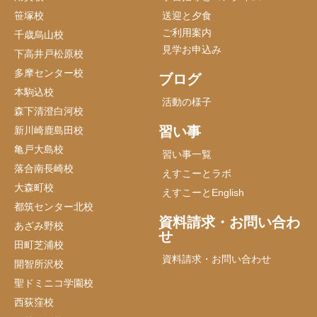
笹塚校
送迎と夕食
ご利用案内
千歳烏山校
見学お申込み
下高井戸松原校
多摩センター校
ブログ
本駒込校
活動の様子
森下清澄白河校
習い事
新川崎鹿島田校
亀戸大島校
習い事一覧
落合南長崎校
えすこーとラボ
大森町校
えすこーとEnglish
都筑センター北校
資料請求・お問い合わ
あざみ野校
せ
田町芝浦校
資料請求・お問い合わせ
開智所沢校
聖ドミニコ学園校
西荻窪校