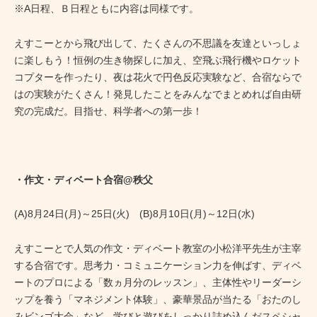
※A日程、Ｂ日程ともに内容は同様です。
えすこーとから飛び出して、たくさんの不思議を友達といっしょ
に楽しもう！恒例の生き物探しに加え、空飛ぶ飛行機やロケット
コプターを作ったり、夜は花火で円色反応実験など、合宿ならで
はの実験がたくさん！発見したことをみんなでまとめれば自由研
究の完成だ。目指せ、科学者への第一歩！
・作文・ディベート合宿@秩父
(A)8月24日(月)～25日(火) (B)8月10日(月)～12日(水)
えすこーとで人気の作文・ディベート教室の小松洋平先生が主宰
する合宿です。思考力・コミュニケーション力を伸ばす、ディベ
ートのプロによる「数ヵ月分のレッスン」、主体性やリーダーシ
ップを養う「マネジメント体験」、豪華景品が当たる「おたのし
みビンゴ大会」など、学びと遊びをしっかり詰め込んだスペシャ