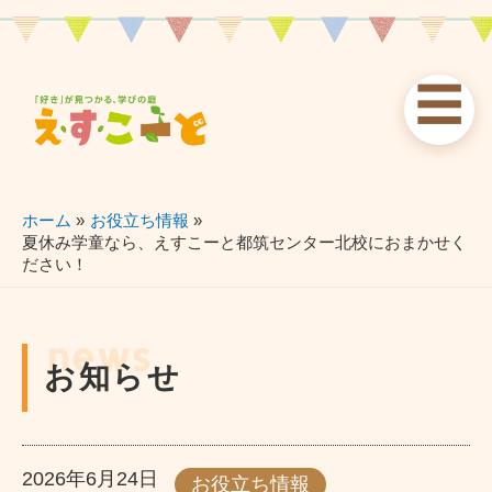
内
容
を
☰
ス
お知らせ
えすこーと
各校案内
キ
ッ
news
about
schools
プ
ホーム
お役立ち情報
夏休み学童なら、えすこーと都筑センター北校におまかせく
ださい！
習い事
ブログ
お問い合わせ
lessons
blog
contact
news
お知らせ
2026年6月24日
お役立ち情報