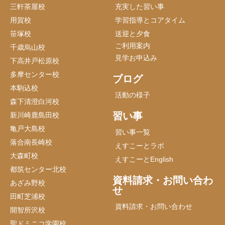
三軒茶屋校
充実した習い事
用賀校
学習指導とコアタイム
笹塚校
送迎と夕食
ご利用案内
千歳烏山校
見学お申込み
下高井戸松原校
多摩センター校
ブログ
本駒込校
活動の様子
森下清澄白河校
習い事
新川崎鹿島田校
亀戸大島校
習い事一覧
落合南長崎校
えすこーとラボ
大森町校
えすこーとEnglish
都筑センター北校
資料請求・お問い合わ
あざみ野校
せ
田町芝浦校
資料請求・お問い合わせ
開智所沢校
聖ドミニコ学園校