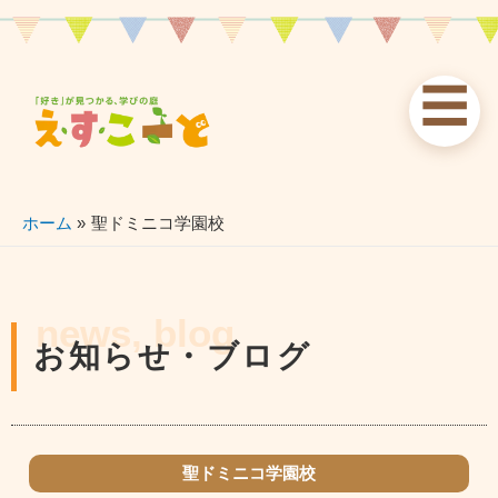
内
容
を
☰
ス
お知らせ
えすこーと
各校案内
キ
ッ
news
about
schools
プ
ホーム
聖ドミニコ学園校
習い事
ブログ
お問い合わせ
lessons
blog
contact
news, blog
お知らせ・ブログ
聖ドミニコ学園校