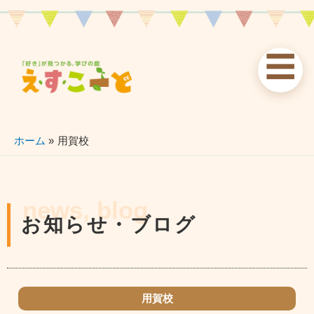
内
容
を
☰
ス
お知らせ
えすこーと
各校案内
キ
ッ
news
about
schools
プ
ホーム
用賀校
習い事
ブログ
お問い合わせ
lessons
blog
contact
news, blog
お知らせ・ブログ
用賀校