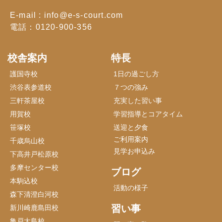
E-mail : info@e-s-court.com
電話：0120-900-356
校舎案内
特長
護国寺校
1日の過ごし方
渋谷表参道校
７つの強み
三軒茶屋校
充実した習い事
用賀校
学習指導とコアタイム
笹塚校
送迎と夕食
ご利用案内
千歳烏山校
見学お申込み
下高井戸松原校
多摩センター校
ブログ
本駒込校
活動の様子
森下清澄白河校
習い事
新川崎鹿島田校
亀戸大島校