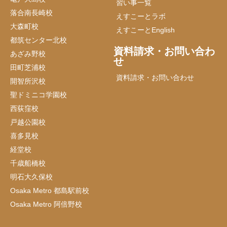
習い事一覧
落合南長崎校
えすこーとラボ
大森町校
えすこーとEnglish
都筑センター北校
資料請求・お問い合わ
あざみ野校
せ
田町芝浦校
資料請求・お問い合わせ
開智所沢校
聖ドミニコ学園校
西荻窪校
戸越公園校
喜多見校
経堂校
千歳船橋校
明石大久保校
Osaka Metro 都島駅前校
Osaka Metro 阿倍野校