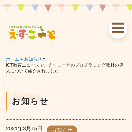
内
容
を
☰
ス
お知らせ
えすこーと
各校案内
キ
ッ
news
about
schools
プ
ホーム
お知らせ
ICT教育ニュースで、えすこーとのプログラミング教材の導
入について紹介されました
習い事
ブログ
お問い合わせ
lessons
blog
contact
news
お知らせ
2021年3月15日
お知らせ