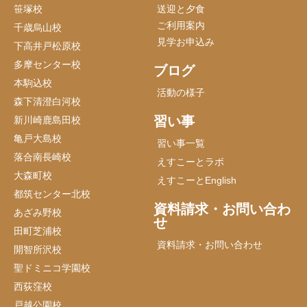
笹塚校
送迎と夕食
ご利用案内
千歳烏山校
見学お申込み
下高井戸松原校
多摩センター校
ブログ
本駒込校
活動の様子
森下清澄白河校
習い事
新川崎鹿島田校
亀戸大島校
習い事一覧
落合南長崎校
えすこーとラボ
大森町校
えすこーとEnglish
都筑センター北校
資料請求・お問い合わ
あざみ野校
せ
田町芝浦校
資料請求・お問い合わせ
開智所沢校
聖ドミニコ学園校
西荻窪校
戸越公園校