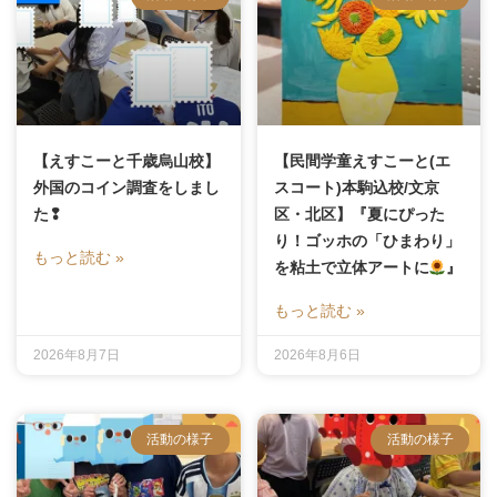
【えすこーと千歳烏山校】
【民間学童えすこーと(エ
外国のコイン調査をしまし
スコート)本駒込校/文京
た❢
区・北区】『夏にぴった
り！ゴッホの「ひまわり」
もっと読む »
を粘土で立体アートに
』
もっと読む »
2026年8月7日
2026年8月6日
活動の様子
活動の様子