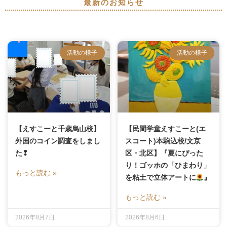
最新のお知らせ
活動の様子
活動の様子
【えすこーと千歳烏山校】
【民間学童えすこーと(エ
外国のコイン調査をしまし
スコート)本駒込校/文京
た❢
区・北区】『夏にぴった
り！ゴッホの「ひまわり」
もっと読む »
を粘土で立体アートに
』
もっと読む »
2026年8月7日
2026年8月6日