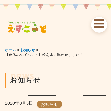
内
容
を
☰
ス
お知らせ
えすこーと
各校案内
キ
ッ
news
about
schools
プ
ホーム
お知らせ
【夏休みのイベント】絵を水に浮かせました！
習い事
ブログ
お問い合わせ
lessons
blog
contact
news
お知らせ
2020年8月5日
お知らせ