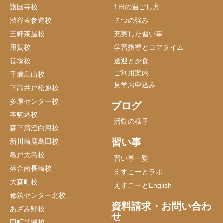
護国寺校
1日の過ごし方
渋谷表参道校
７つの強み
三軒茶屋校
充実した習い事
用賀校
学習指導とコアタイム
笹塚校
送迎と夕食
ご利用案内
千歳烏山校
見学お申込み
下高井戸松原校
多摩センター校
ブログ
本駒込校
活動の様子
森下清澄白河校
習い事
新川崎鹿島田校
亀戸大島校
習い事一覧
落合南長崎校
えすこーとラボ
大森町校
えすこーとEnglish
都筑センター北校
資料請求・お問い合わ
あざみ野校
せ
田町芝浦校