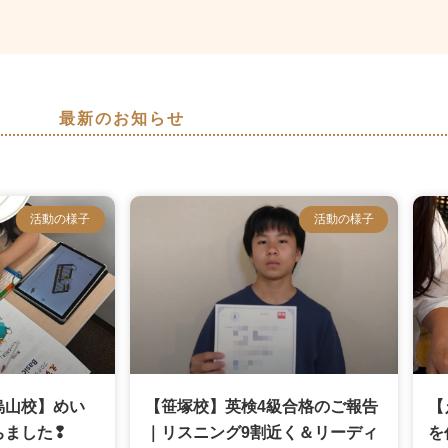
最新のお知らせ
活動の様子
活動の様子
烏山校】めい
【笹塚校】英検4級合格のご報告
【
ちました❢
｜リスニング9割近く＆リーディ
を