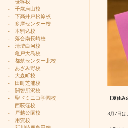
- 笹塚校
- 千歳烏山校
- 下高井戸松原校
- 多摩センター校
- 本駒込校
- 落合南長崎校
- 清澄白河校
- 亀戸大島校
- 都筑センター北校
- あざみ野校
- 大森町校
- 田町芝浦校
- 開智所沢校
- 聖ドミニコ学園校
【夏休み
- 西荻窪校
- 戸越公園校
8月7日
- 用賀校
- 新川崎鹿島田校