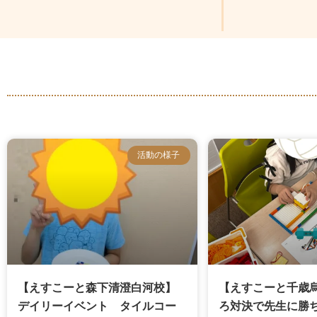
活動の様子
【えすこーと森下清澄白河校】
【えすこーと千歳
デイリーイベント タイルコー
ろ対決で先生に勝