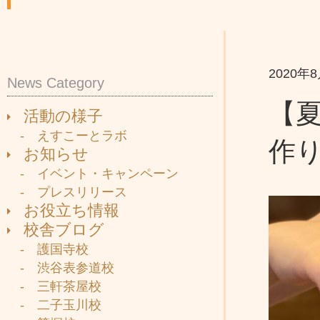
2020年
News Category
【
活動の様子
- えすこーとラボ
作
お知らせ
- イベント・キャンペーン
- プレスリリース
お役立ち情報
校舎ブログ
- 護国寺校
- 渋谷表参道校
- 三軒茶屋校
- 二子玉川校