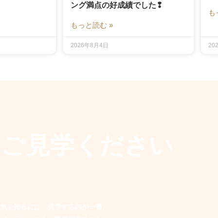
ング満点の好成績でした❢
も
もっと読む »
2026年8月4日
20
もご見学ください
気を知るには、見学するのが一番。