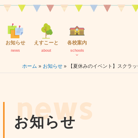
内
容
を
ス
キ
お知らせ
えすこーと
各校案内
ッ
news
about
schools
プ
ホーム
お知らせ
【夏休みのイベント】スクラッ
news
お知らせ