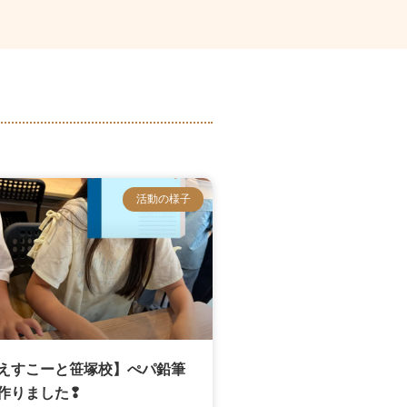
活動の様子
えすこーと笹塚校】ぺパ鉛筆
作りました❢