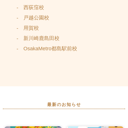
- 西荻窪校
- 戸越公園校
- 用賀校
- 新川崎鹿島田校
- OsakaMetro都島駅前校
最新のお知らせ