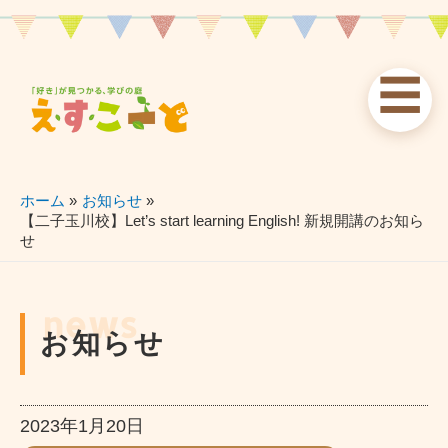
内
容
を
☰
ス
お知らせ
えすこーと
各校案内
キ
ッ
news
about
schools
プ
ホーム
お知らせ
【二子玉川校】Let’s start learning English! 新規開講のお知ら
せ
習い事
ブログ
お問い合わせ
lessons
blog
contact
news
お知らせ
2023年1月20日