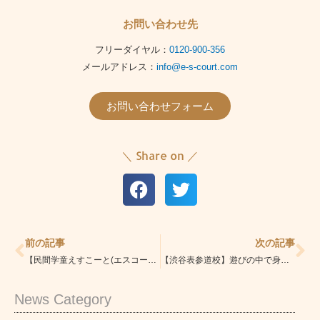
お問い合わせ先
フリーダイヤル：
0120-900-356
メールアドレス：
info@e-s-court.com
お問い合わせフォーム
＼ Share on ／
Prev
Ne
前の記事
次の記事
【民間学童えすこーと(エスコート)本駒込校/文京区・北区】『たくさんの経験を！』
【渋谷表参道校】遊びの中で身に着くこと
News Category