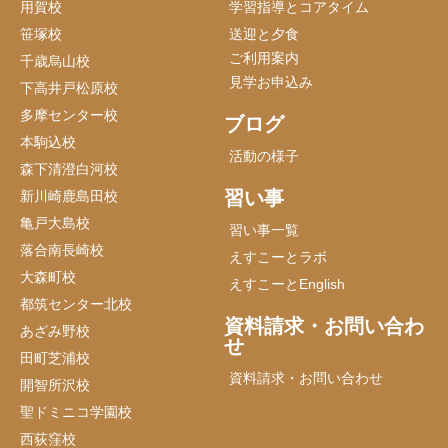
用賀校
学習指導とコアタイム
笹塚校
送迎と夕食
ご利用案内
千歳烏山校
見学お申込み
下高井戸松原校
多摩センター校
ブログ
本駒込校
活動の様子
森下清澄白河校
習い事
新川崎鹿島田校
亀戸大島校
習い事一覧
落合南長崎校
えすこーとラボ
大森町校
えすこーとEnglish
都筑センター北校
資料請求・お問い合わ
あざみ野校
せ
田町芝浦校
資料請求・お問い合わせ
開智所沢校
聖ドミニコ学園校
西荻窪校