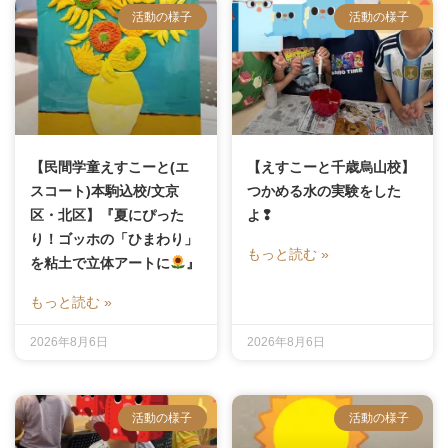
活動の様子
活動の様子
【民間学童えすこーと(エ
【えすこーと千歳烏山校】
スコート)本駒込校/文京
つかめる水の実験をした
区・北区】『夏にぴった
よ❢
り！ゴッホの「ひまわり」
もっと読む »
を粘土で立体アートに
』
もっと読む »
2026年8月6日
2026年8月6日
活動の様子
活動の様子