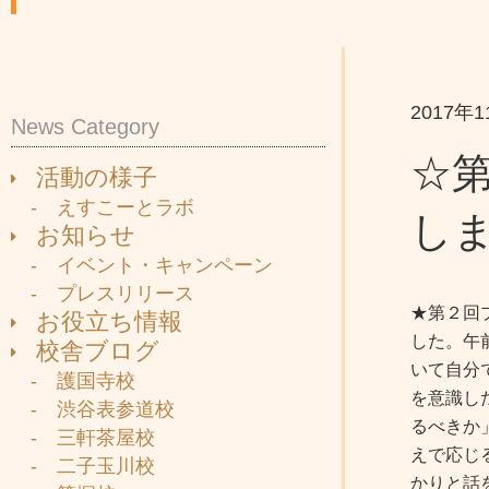
2017年
News Category
☆
活動の様子
- えすこーとラボ
し
お知らせ
- イベント・キャンペーン
- プレスリリース
★第２回
お役立ち情報
した。午
校舎ブログ
いて自分
- 護国寺校
を意識し
- 渋谷表参道校
るべきか
- 三軒茶屋校
えで応じ
- 二子玉川校
かりと話