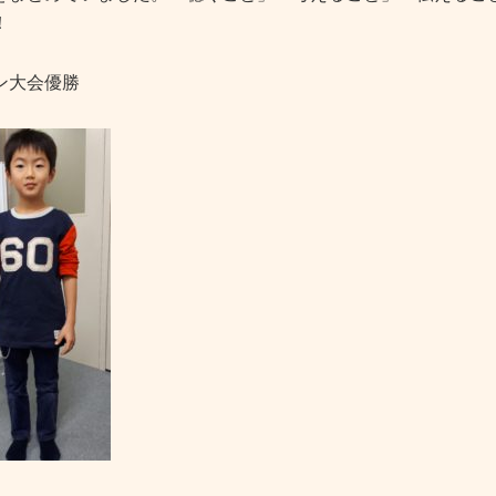
！
ン大会優勝