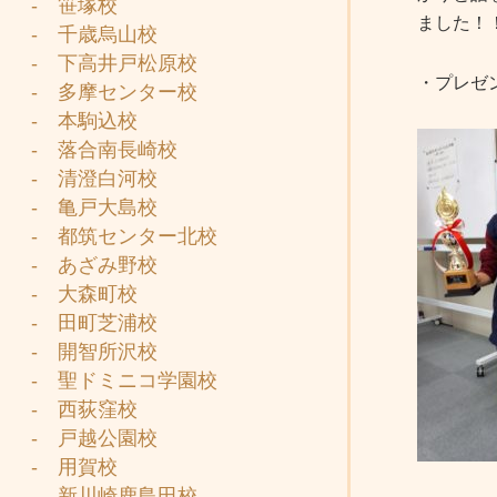
- 笹塚校
ました！
- 千歳烏山校
- 下高井戸松原校
・プレゼ
- 多摩センター校
- 本駒込校
- 落合南長崎校
- 清澄白河校
- 亀戸大島校
- 都筑センター北校
- あざみ野校
- 大森町校
- 田町芝浦校
- 開智所沢校
- 聖ドミニコ学園校
- 西荻窪校
- 戸越公園校
- 用賀校
- 新川崎鹿島田校