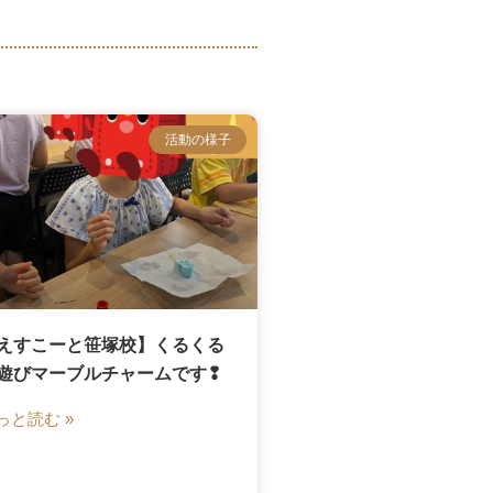
活動の様子
えすこーと笹塚校】くるくる
遊びマーブルチャームです❢
っと読む »