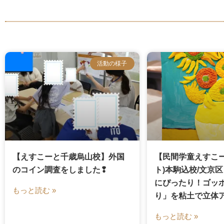
活動の様子
【えすこーと千歳烏山校】外国
【民間学童えすこー
のコイン調査をしました❢
ト)本駒込校/文京
にぴったり！ゴッ
もっと読む »
り」を粘土で立体
もっと読む »