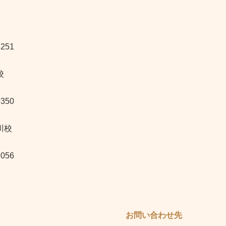
6251
校
9350
川校
9056
お問い合わせ先