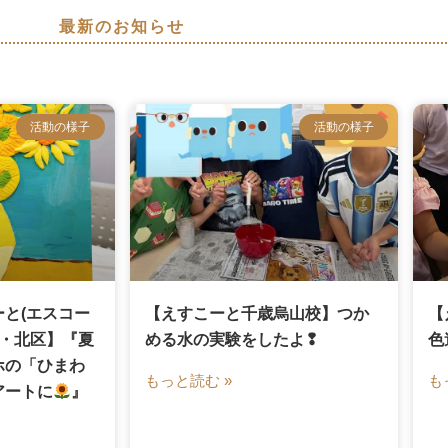
最新のお知らせ
活動の様子
活動の様子
と(エスコー
【えすこーと千歳烏山校】つか
【
区・北区】『夏
める水の実験をしたよ❢
色
ホの「ひまわ
もっと読む »
も
アートに
』