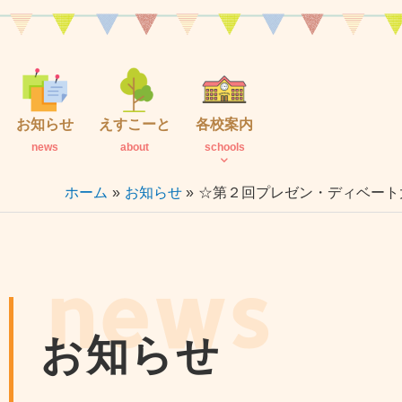
内
容
を
ス
キ
お知らせ
えすこーと
各校案内
ッ
news
about
schools
プ
ホーム
お知らせ
☆第２回プレゼン・ディベート
news
お知らせ