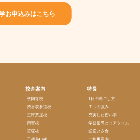
学お申込みはこちら
校舎案内
特長
護国寺校
1日の過ごし方
渋谷表参道校
７つの強み
三軒茶屋校
充実した習い事
用賀校
学習指導とコアタイム
笹塚校
送迎と夕食
千歳烏山校
ご利用案内