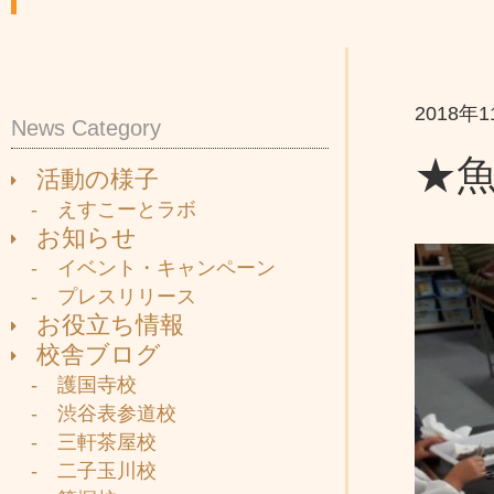
2018年
News Category
★
活動の様子
- えすこーとラボ
お知らせ
- イベント・キャンペーン
- プレスリリース
お役立ち情報
校舎ブログ
- 護国寺校
- 渋谷表参道校
- 三軒茶屋校
- 二子玉川校