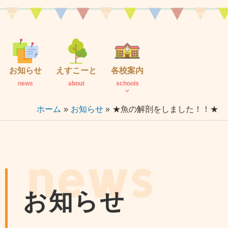
内
容
を
ス
キ
お知らせ
えすこーと
各校案内
ッ
news
about
schools
プ
ホーム
お知らせ
★魚の解剖をしました！！★
news
お知らせ