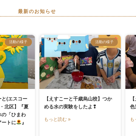
最新のお知らせ
活動の様子
活動の様子
と(エスコー
【えすこーと千歳烏山校】つか
【
区・北区】『夏
める水の実験をしたよ❢
色
ホの「ひまわ
もっと読む »
も
アートに
』