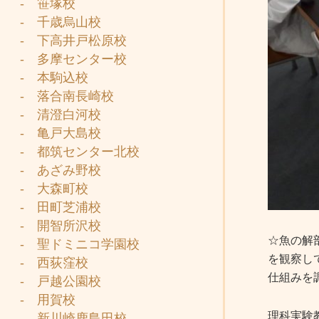
- 笹塚校
- 千歳烏山校
- 下高井戸松原校
- 多摩センター校
- 本駒込校
- 落合南長崎校
- 清澄白河校
- 亀戸大島校
- 都筑センター北校
- あざみ野校
- 大森町校
- 田町芝浦校
- 開智所沢校
☆魚の解
- 聖ドミニコ学園校
を観察し
- 西荻窪校
仕組みを
- 戸越公園校
- 用賀校
理科実験
- 新川崎鹿島田校