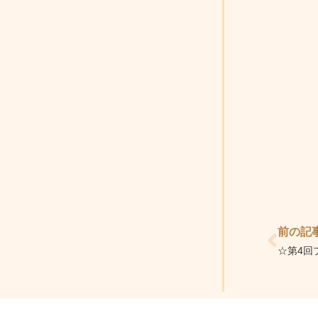
Prev
前の記
☆第4回