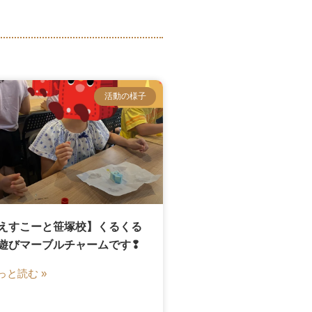
活動の様子
えすこーと笹塚校】くるくる
遊びマーブルチャームです❢
っと読む »