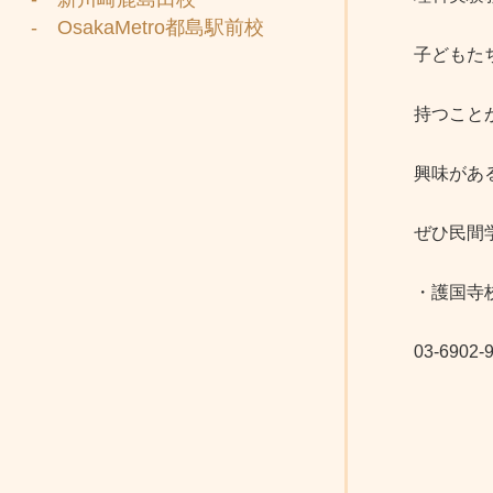
- OsakaMetro都島駅前校
子どもた
持つこと
興味があ
ぜひ民間
・護国寺
03-6902-