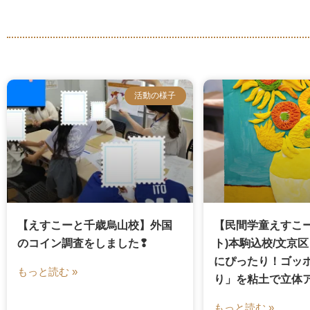
活動の様子
【えすこーと千歳烏山校】外国
【民間学童えすこー
のコイン調査をしました❢
ト)本駒込校/文京
にぴったり！ゴッ
もっと読む »
り」を粘土で立体
もっと読む »