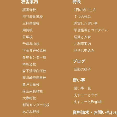
校舎案内
特長
護国寺校
1日の過ごし方
渋谷表参道校
７つの強み
三軒茶屋校
充実した習い事
用賀校
学習指導とコアタイム
笹塚校
送迎と夕食
千歳烏山校
ご利用案内
下高井戸松原校
見学お申込み
多摩センター校
ブログ
本駒込校
活動の様子
森下清澄白河校
新川崎鹿島田校
習い事
亀戸大島校
習い事一覧
落合南長崎校
えすこーとラボ
大森町校
えすこーとEnglish
都筑センター北校
あざみ野校
資料請求・お問い合わ