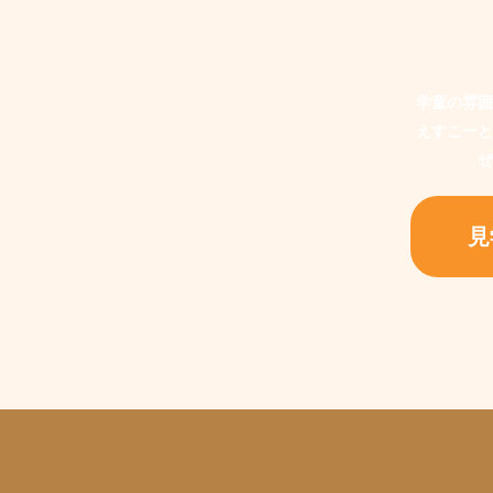
学童の雰囲
えすこーと
ぜ
見