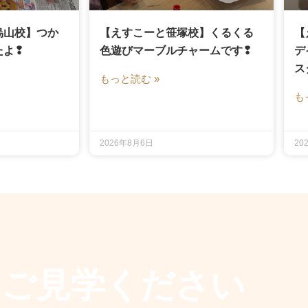
烏山校】つか
【えすこーと笹塚校】くるくる
【
たよ❢
色遊びマーブルチャームです❢
デ
ス
もっと読む »
も
2026年8月6日
20
もご見学ください