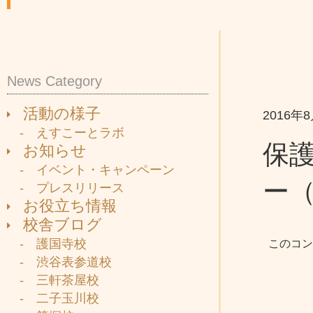
News Category
活動の様子
2016年
- えすこーとラボ
保護
お知らせ
- イベント・キャンペーン
ー
- プレスリリース
お役立ち情報
校舎ブログ
- 護国寺校
このコン
- 渋谷表参道校
- 三軒茶屋校
- 二子玉川校