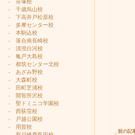
- 笹塚校
- 千歳烏山校
- 下高井戸松原校
- 多摩センター校
- 本駒込校
- 落合南長崎校
- 清澄白河校
- 亀戸大島校
- 都筑センター北校
- あざみ野校
- 大森町校
- 田町芝浦校
- 開智所沢校
- 聖ドミニコ学園校
- 西荻窪校
Prev
- 戸越公園校
- 用賀校
前の記
- 新川崎鹿島田校