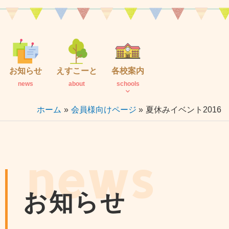
内
容
を
ス
キ
お知らせ
えすこーと
各校案内
ッ
news
about
schools
プ
ホーム
会員様向けページ
夏休みイベント201
news
お知らせ