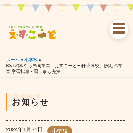
内
容
を
☰
ス
お知らせ
えすこーと
各校案内
キ
ッ
news
about
schools
プ
ホーム
小学校
BST昭和なら民間学童「えすこーと三軒茶屋校」|安心の学
童|学習指導・習い事も充実
習い事
ブログ
お問い合わせ
lessons
blog
contact
news
お知らせ
2024年1月31日
小学校