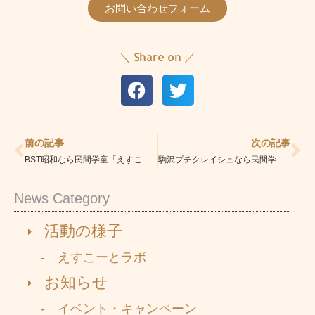
お問い合わせフォーム
＼ Share on ／
Prev
Ne
前の記事
次の記事
BST昭和なら民間学童「えすこーと三軒茶屋校」|安心の学童|学習指導・習い事も充実
駒沢プチクレイシュなら民間学童「えすこーと三軒茶屋校」|安心の学童|学習指導・習い事も充実
News Category
活動の様子
- えすこーとラボ
お知らせ
- イベント・キャンペーン