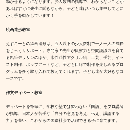
動かせるようになります。少人数制の指導で、わからないことが
あればすぐに先生に聞きながら、子ども達はいつも集中してとに
かく手を動かしています！
絵画造形教室
えすこーとの絵画造形は、五人以下の少人数制で一人一人の成長
をじっくりサポート。専門家の先生が観察力と空間認識力を育て
る鉛筆デッサンのほか、水性油性アクリル絵、工芸、手芸、イラ
スト制作、ポップアートなど、子ども目線で制作を楽しめるプロ
グラムを多く取り入れて教えてくれます。子ども達が大好きなコ
ースです。
作文ディベート教室
ディベートを筆頭に、学校や塾では習わない「国語」をプロ講師
が指導。日本人が苦手な「自分の意見を考え、伝え、議論する
力」を養い、これからの国際社会で活躍できる子に育てます。