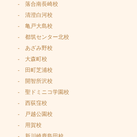
- 落合南長崎校
- 清澄白河校
- 亀戸大島校
- 都筑センター北校
- あざみ野校
- 大森町校
- 田町芝浦校
- 開智所沢校
- 聖ドミニコ学園校
- 西荻窪校
- 戸越公園校
- 用賀校
- 新川崎鹿島田校