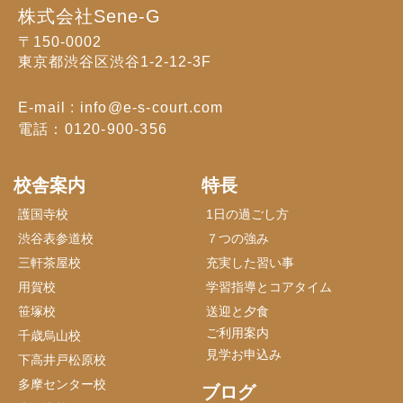
株式会社Sene-G
〒150-0002
東京都渋谷区渋谷1-2-12-3F
E-mail : info@e-s-court.com
電話：0120-900-356
校舎案内
特長
護国寺校
1日の過ごし方
渋谷表参道校
７つの強み
三軒茶屋校
充実した習い事
用賀校
学習指導とコアタイム
笹塚校
送迎と夕食
ご利用案内
千歳烏山校
見学お申込み
下高井戸松原校
多摩センター校
ブログ