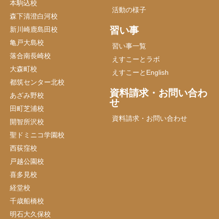
本駒込校
活動の様子
森下清澄白河校
習い事
新川崎鹿島田校
亀戸大島校
習い事一覧
落合南長崎校
えすこーとラボ
大森町校
えすこーとEnglish
都筑センター北校
資料請求・お問い合わ
あざみ野校
せ
田町芝浦校
資料請求・お問い合わせ
開智所沢校
聖ドミニコ学園校
西荻窪校
戸越公園校
喜多見校
経堂校
千歳船橋校
明石大久保校