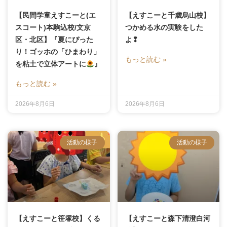
【民間学童えすこーと(エ
【えすこーと千歳烏山校】
スコート)本駒込校/文京
つかめる水の実験をした
区・北区】『夏にぴった
よ❢
り！ゴッホの「ひまわり」
もっと読む »
を粘土で立体アートに
』
もっと読む »
2026年8月6日
2026年8月6日
活動の様子
活動の様子
【えすこーと笹塚校】くる
【えすこーと森下清澄白河