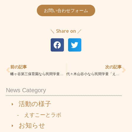
お問い合わせフォーム
＼ Share on ／
Prev
Ne
前の記事
次の記事
幡ヶ谷第三保育園なら民間学童「えすこーと笹塚校」|安心の学童|学習指導・習い事も充実
代々木山谷小なら民間学童「えすこーと笹塚校」|安心の学童|学習指導・習い事も充実
News Category
活動の様子
- えすこーとラボ
お知らせ