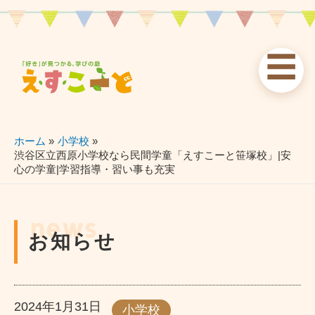
内
容
を
☰
ス
お知らせ
えすこーと
各校案内
キ
ッ
news
about
schools
プ
ホーム
小学校
渋谷区立西原小学校なら民間学童「えすこーと笹塚校」|安
心の学童|学習指導・習い事も充実
習い事
ブログ
お問い合わせ
lessons
blog
contact
news
お知らせ
2024年1月31日
小学校