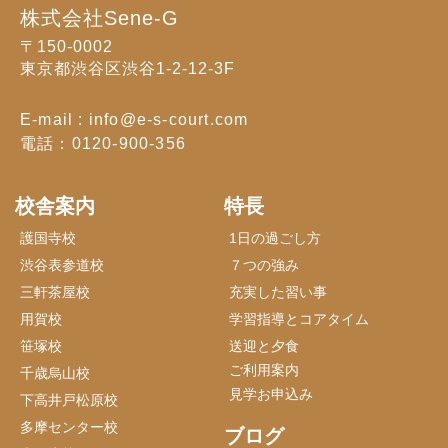
株式会社Sene-G
〒150-0002
東京都渋谷区渋谷1-2-12-3F
E-mail : info@e-s-court.com
電話：0120-900-356
校舎案内
特長
護国寺校
1日の過ごし方
渋谷表参道校
７つの強み
三軒茶屋校
充実した習い事
用賀校
学習指導とコアタイム
笹塚校
送迎と夕食
ご利用案内
千歳烏山校
見学お申込み
下高井戸松原校
多摩センター校
ブログ