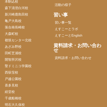
本駒込校
活動の様子
森下清澄白河校
習い事
新川崎鹿島田校
亀戸大島校
習い事一覧
落合南長崎校
えすこーとラボ
大森町校
えすこーとEnglish
都筑センター北校
資料請求・お問い合わ
あざみ野校
せ
田町芝浦校
資料請求・お問い合わせ
開智所沢校
聖ドミニコ学園校
西荻窪校
戸越公園校
喜多見校
経堂校
千歳船橋校
明石大久保校