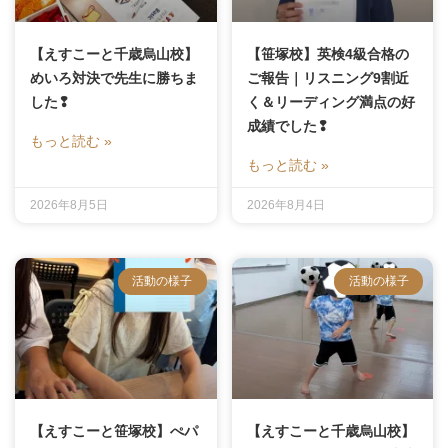
【えすこーと千歳烏山校】
【笹塚校】英検4級合格の
めいろ対決で先生に勝ちま
ご報告｜リスニング9割近
した❢
く＆リーディング満点の好
成績でした❢
もっと読む »
もっと読む »
2026年8月5日
2026年8月4日
活動の様子
活動の様子
【えすこーと笹塚校】ぺパ
【えすこーと千歳烏山校】