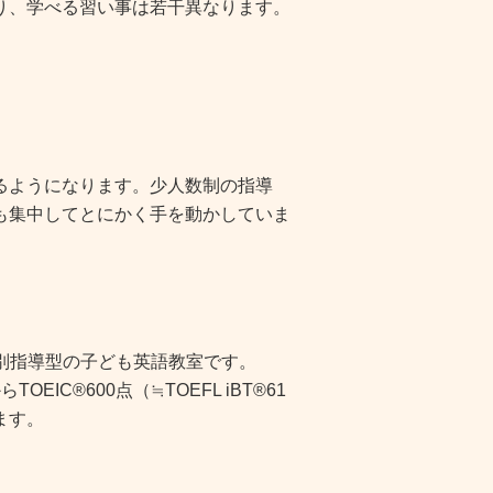
り、学べる習い事は若干異なります。
るようになります。少人数制の指導
も集中してとにかく手を動かしていま
個別指導型の子ども英語教室です。
C®600点（≒TOEFL iBT®61
ます。