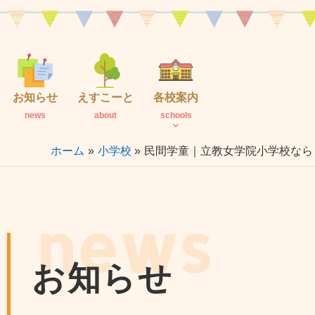
内
容
を
ス
キ
お知らせ
えすこーと
各校案内
ッ
news
about
schools
プ
ホーム
小学校
民間学童｜立教女学院小学校なら
news
お知らせ