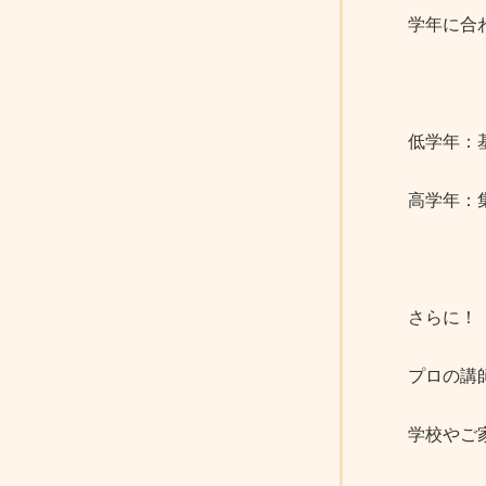
学年に合
低学年：
高学年：
さらに！
プロの講
学校やご