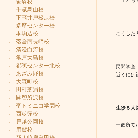
「子ども
- 笹塚校
- 千歳烏山校
- 下高井戸松原校
- 多摩センター校
- 本駒込校
こうした
- 落合南長崎校
- 清澄白河校
- 亀戸大島校
- 都筑センター北校
民間学童
- あざみ野校
近くには
- 大森町校
- 田町芝浦校
- 開智所沢校
- 聖ドミニコ学園校
生徒５人
- 西荻窪校
- 戸越公園校
一箇所で
- 用賀校
- 新川崎鹿島田校