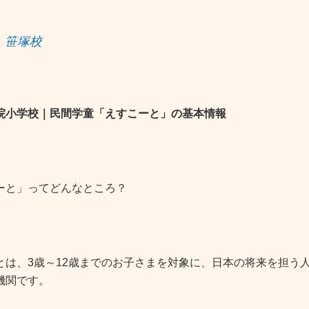
笹塚校
院小学校｜民間学童「えすこーと」の基本情報
ーと」ってどんなところ？
とは、3歳～12歳までのお子さまを対象に、日本の将来を担う
機関です。