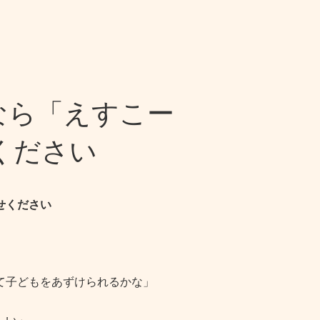
なら「えすこー
ください
せください
て子どもをあずけられるかな」