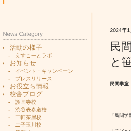
2024年
News Category
民
活動の様子
- えすこーとラボ
と
お知らせ
- イベント・キャンペーン
- プレスリリース
民間学童
お役立ち情報
校舎ブログ
- 護国寺校
- 渋谷表参道校
「民間学
- 三軒茶屋校
- 二子玉川校