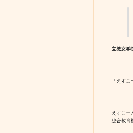
立教女学
「えすこ
えすこー
総合教育