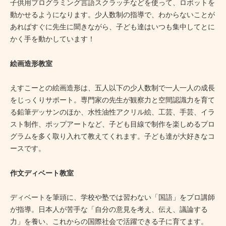
子供用プログラミング言語スクラッチなどを使って、ロボットを
動かせるようになります。少人数制の指導で、わからないことが
あればすぐに先生に聞きながら、子ども達はいつも集中してとに
かく手を動かしています！
絵画造形教室
えすこーとの絵画造形は、五人以下の少人数制で一人一人の成長
をじっくりサポート。専門家の先生が観察力と空間認識力を育て
る鉛筆デッサンのほか、水性油性アクリル絵、工芸、手芸、イラ
スト制作、ポップアートなど、子ども目線で制作を楽しめるプロ
グラムを多く取り入れて教えてくれます。子ども達が大好きなコ
ースです。
作文ディベート教室
ディベートを筆頭に、学校や塾では習わない「国語」をプロ講師
が指導。日本人が苦手な「自分の意見を考え、伝え、議論する
力」を養い、これからの国際社会で活躍できる子に育てます。