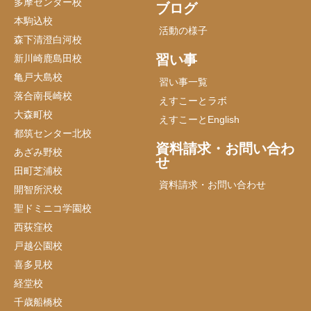
多摩センター校
ブログ
本駒込校
活動の様子
森下清澄白河校
習い事
新川崎鹿島田校
亀戸大島校
習い事一覧
落合南長崎校
えすこーとラボ
大森町校
えすこーとEnglish
都筑センター北校
資料請求・お問い合わ
あざみ野校
せ
田町芝浦校
資料請求・お問い合わせ
開智所沢校
聖ドミニコ学園校
西荻窪校
戸越公園校
喜多見校
経堂校
千歳船橋校