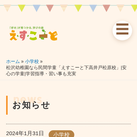
内
容
を
☰
ス
お知らせ
えすこーと
各校案内
キ
ッ
news
about
schools
プ
ホーム
小学校
松沢幼稚園なら民間学童「えすこーと下高井戸松原校」|安
心の学童|学習指導・習い事も充実
習い事
ブログ
お問い合わせ
lessons
blog
contact
news
お知らせ
2024年1月31日
小学校