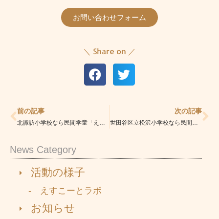
お問い合わせフォーム
＼ Share on ／
Prev
Ne
前の記事
次の記事
北諏訪小学校なら民間学童「えすこーと多摩センター校」|安心の学童|学習指導・習い事も充実
世田谷区立松沢小学校なら民間学童「えすこーと下高井戸松原校」|安心の学童|学習指導・習い事も充実
News Category
活動の様子
- えすこーとラボ
お知らせ