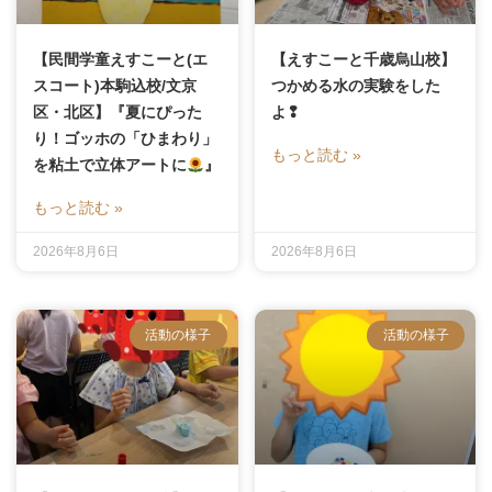
【民間学童えすこーと(エ
【えすこーと千歳烏山校】
スコート)本駒込校/文京
つかめる水の実験をした
区・北区】『夏にぴった
よ❢
り！ゴッホの「ひまわり」
もっと読む »
を粘土で立体アートに
』
もっと読む »
2026年8月6日
2026年8月6日
活動の様子
活動の様子