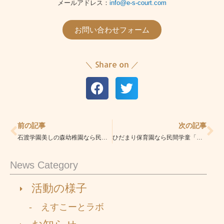
メールアドレス：
info@e-s-court.com
お問い合わせフォーム
＼ Share on ／
Prev
Ne
前の記事
次の記事
石渡学園美しの森幼稚園なら民間学童「えすこーとあざみ野校」|安心の学童|学習指導・習い事も充実
ひだまり保育園なら民間学童「えすこーとあざみ野校」|安心の学童|学習指導・習い事も充実
News Category
活動の様子
- えすこーとラボ