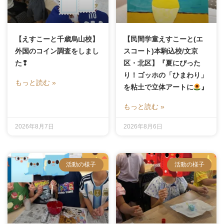
【えすこーと千歳烏山校】
【民間学童えすこーと(エ
外国のコイン調査をしまし
スコート)本駒込校/文京
た❢
区・北区】『夏にぴった
り！ゴッホの「ひまわり」
もっと読む »
を粘土で立体アートに
』
もっと読む »
2026年8月7日
2026年8月6日
活動の様子
活動の様子