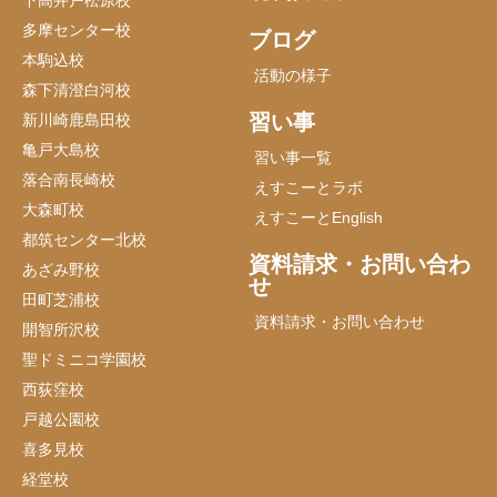
多摩センター校
ブログ
本駒込校
活動の様子
森下清澄白河校
習い事
新川崎鹿島田校
亀戸大島校
習い事一覧
落合南長崎校
えすこーとラボ
大森町校
えすこーとEnglish
都筑センター北校
資料請求・お問い合わ
あざみ野校
せ
田町芝浦校
資料請求・お問い合わせ
開智所沢校
聖ドミニコ学園校
西荻窪校
戸越公園校
喜多見校
経堂校