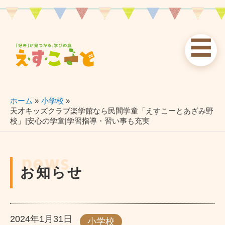
内
容
を
☰
ス
お知らせ
えすこーと
各校案内
キ
ッ
news
about
schools
プ
ホーム
小学校
天才キッズクラブ楽学館なら民間学童「えすこーとあざみ野
校」|安心の学童|学習指導・習い事も充実
習い事
ブログ
お問い合わせ
lessons
blog
contact
news
お知らせ
2024年1月31日
小学校