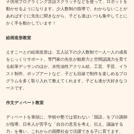
子供用プログラミング言語スクラッチなどを使って、ロボットを
動かせるようになります。少人数制の指導で、わからないことが
あればすぐに先生に聞きながら、子ども達はいつも集中してとに
かく手を動かしています！
絵画造形教室
えすこーとの絵画造形は、五人以下の少人数制で一人一人の成長
をじっくりサポート。専門家の先生が観察力と空間認識力を育て
る鉛筆デッサンのほか、水性油性アクリル絵、工芸、手芸、イラ
スト制作、ポップアートなど、子ども目線で制作を楽しめるプロ
グラムを多く取り入れて教えてくれます。子ども達が大好きなコ
ースです。
作文ディベート教室
ディベートを筆頭に、学校や塾では習わない「国語」をプロ講師
が指導。日本人が苦手な「自分の意見を考え、伝え、議論する
力」を養い、これからの国際社会で活躍できる子に育てます。