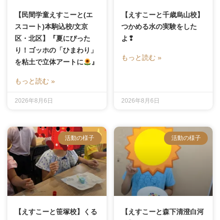
【民間学童えすこーと(エ
【えすこーと千歳烏山校】
スコート)本駒込校/文京
つかめる水の実験をした
区・北区】『夏にぴった
よ❢
り！ゴッホの「ひまわり」
もっと読む »
を粘土で立体アートに
』
もっと読む »
2026年8月6日
2026年8月6日
活動の様子
活動の様子
【えすこーと笹塚校】くる
【えすこーと森下清澄白河