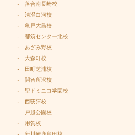
- 落合南長崎校
- 清澄白河校
- 亀戸大島校
- 都筑センター北校
- あざみ野校
- 大森町校
- 田町芝浦校
- 開智所沢校
- 聖ドミニコ学園校
- 西荻窪校
- 戸越公園校
- 用賀校
- 新川崎鹿島田校