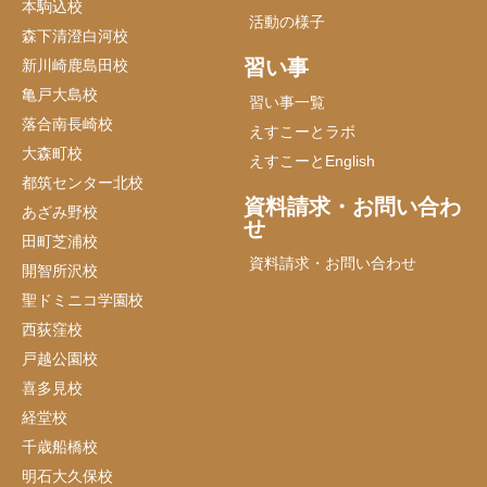
本駒込校
活動の様子
森下清澄白河校
習い事
新川崎鹿島田校
亀戸大島校
習い事一覧
落合南長崎校
えすこーとラボ
大森町校
えすこーとEnglish
都筑センター北校
資料請求・お問い合わ
あざみ野校
せ
田町芝浦校
資料請求・お問い合わせ
開智所沢校
聖ドミニコ学園校
西荻窪校
戸越公園校
喜多見校
経堂校
千歳船橋校
明石大久保校