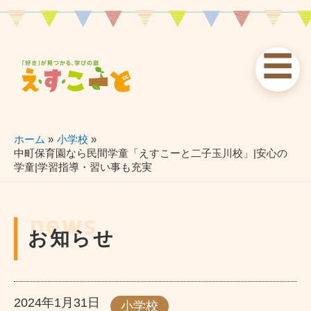
内
容
を
☰
ス
お知らせ
えすこーと
各校案内
キ
ッ
news
about
schools
プ
ホーム
小学校
中町保育園なら民間学童「えすこーと二子玉川校」|安心の
学童|学習指導・習い事も充実
習い事
ブログ
お問い合わせ
lessons
blog
contact
news
お知らせ
2024年1月31日
小学校