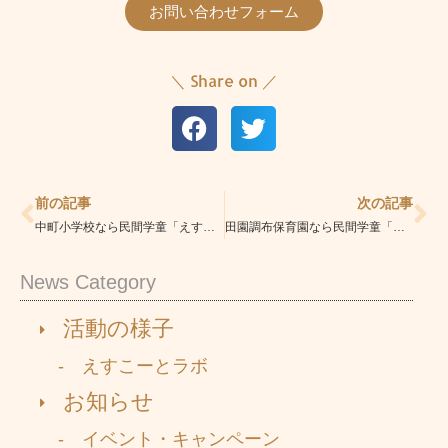
お問い合わせフォーム
＼ Share on ／
Prev
Ne
前の記事
次の記事
中町小学校なら民間学童「えすこーと二子玉川校」|安心の学童|学習指導・習い事も充実
田園調布保育園なら民間学童「えすこーと二子玉川校」|安心の学童|学習指導・習い事も充実
News Category
活動の様子
- えすこーとラボ
お知らせ
- イベント・キャンペーン