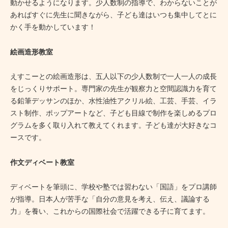
動かせるようになります。少人数制の指導で、わからないことが
あればすぐに先生に聞きながら、子ども達はいつも集中してとに
かく手を動かしています！
絵画造形教室
えすこーとの絵画造形は、五人以下の少人数制で一人一人の成長
をじっくりサポート。専門家の先生が観察力と空間認識力を育て
る鉛筆デッサンのほか、水性油性アクリル絵、工芸、手芸、イラ
スト制作、ポップアートなど、子ども目線で制作を楽しめるプロ
グラムを多く取り入れて教えてくれます。子ども達が大好きなコ
ースです。
作文ディベート教室
ディベートを筆頭に、学校や塾では習わない「国語」をプロ講師
が指導。日本人が苦手な「自分の意見を考え、伝え、議論する
力」を養い、これからの国際社会で活躍できる子に育てます。