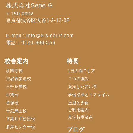
株式会社Sene-G
〒150-0002
東京都渋谷区渋谷1-2-12-3F
E-mail : info@e-s-court.com
電話：0120-900-356
校舎案内
特長
護国寺校
1日の過ごし方
渋谷表参道校
７つの強み
三軒茶屋校
充実した習い事
用賀校
学習指導とコアタイム
笹塚校
送迎と夕食
ご利用案内
千歳烏山校
見学お申込み
下高井戸松原校
多摩センター校
ブログ