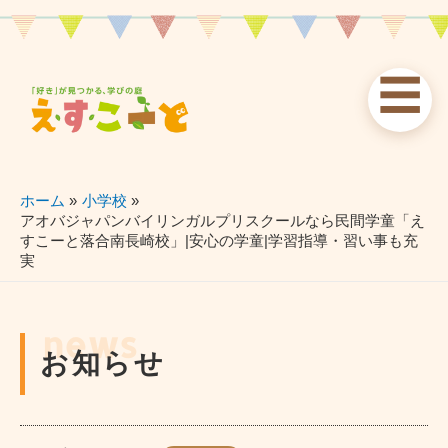
内
容
を
☰
ス
お知らせ
えすこーと
各校案内
キ
ッ
news
about
schools
プ
ホーム
小学校
アオバジャパンバイリンガルプリスクールなら民間学童「え
すこーと落合南長崎校」|安心の学童|学習指導・習い事も充
習い事
ブログ
お問い合わせ
実
lessons
blog
contact
news
お知らせ