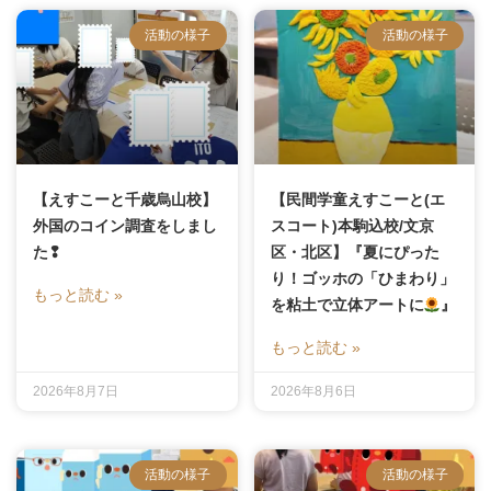
活動の様子
活動の様子
【えすこーと千歳烏山校】
【民間学童えすこーと(エ
外国のコイン調査をしまし
スコート)本駒込校/文京
た❢
区・北区】『夏にぴった
り！ゴッホの「ひまわり」
もっと読む »
を粘土で立体アートに
』
もっと読む »
2026年8月7日
2026年8月6日
活動の様子
活動の様子