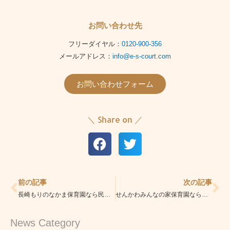
お問い合わせ先
フリーダイヤル：
0120-900-356
メールアドレス：
info@e-s-court.com
お問い合わせフォーム
＼ Share on ／
Prev
Ne
前の記事
次の記事
長崎もりのなかま保育園なら民間学童「えすこーと落合南長崎校」|安心の学童|学習指導・習い事も充実
せんかわみんなの家保育園なら民間学童「えすこーと落合南長崎校」|安心の学童|学習指導・習い事も充実
News Category