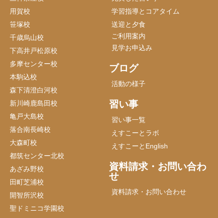
用賀校
学習指導とコアタイム
笹塚校
送迎と夕食
ご利用案内
千歳烏山校
見学お申込み
下高井戸松原校
多摩センター校
ブログ
本駒込校
活動の様子
森下清澄白河校
習い事
新川崎鹿島田校
亀戸大島校
習い事一覧
落合南長崎校
えすこーとラボ
大森町校
えすこーとEnglish
都筑センター北校
資料請求・お問い合わ
あざみ野校
せ
田町芝浦校
資料請求・お問い合わせ
開智所沢校
聖ドミニコ学園校