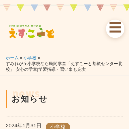
内
容
を
☰
ス
お知らせ
えすこーと
各校案内
キ
ッ
news
about
schools
プ
ホーム
小学校
すみれが丘小学校なら民間学童「えすこーと都筑センター北
校」|安心の学童|学習指導・習い事も充実
習い事
ブログ
お問い合わせ
lessons
blog
contact
news
お知らせ
2024年1月31日
小学校