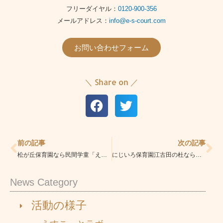
フリーダイヤル：
0120-900-356
メールアドレス：
info@e-s-court.com
お問い合わせフォーム
＼ Share on ／
Prev
Ne
前の記事
次の記事
松が丘保育園なら民間学童「えすこーと落合南長崎校」|安心の学童|学習指導・習い事も充実
にじいろ保育園江古田の杜なら民間学童「えすこーと落合南長崎校」|安心の学童|学習指導・習い事も充実
News Category
活動の様子