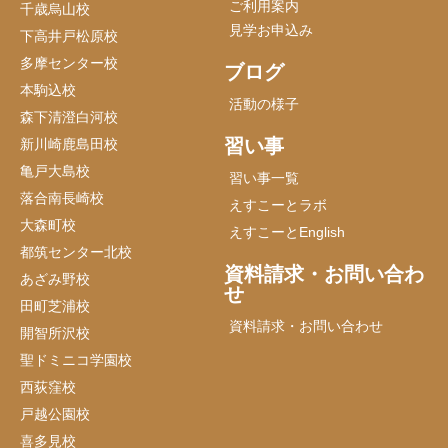
ご利用案内
千歳烏山校
見学お申込み
下高井戸松原校
多摩センター校
ブログ
本駒込校
活動の様子
森下清澄白河校
習い事
新川崎鹿島田校
亀戸大島校
習い事一覧
落合南長崎校
えすこーとラボ
大森町校
えすこーとEnglish
都筑センター北校
資料請求・お問い合わ
あざみ野校
せ
田町芝浦校
資料請求・お問い合わせ
開智所沢校
聖ドミニコ学園校
西荻窪校
戸越公園校
喜多見校