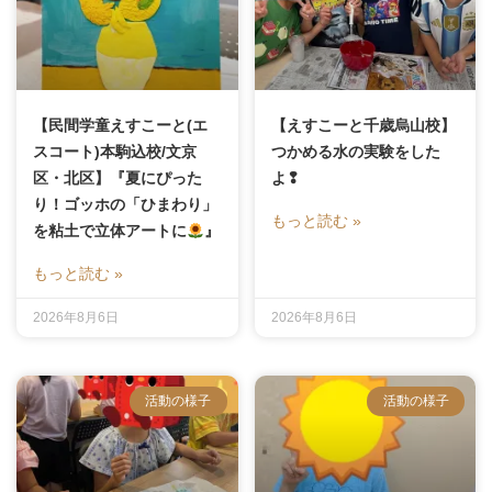
【民間学童えすこーと(エ
【えすこーと千歳烏山校】
スコート)本駒込校/文京
つかめる水の実験をした
区・北区】『夏にぴった
よ❢
り！ゴッホの「ひまわり」
もっと読む »
を粘土で立体アートに
』
もっと読む »
2026年8月6日
2026年8月6日
活動の様子
活動の様子