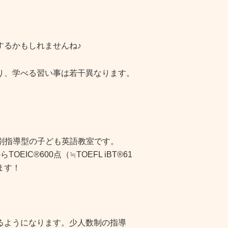
するかもしれませんね♪
り、学べる習い事は若干異なります。
個別指導型の子ども英語教室です。
C®600点（≒TOEFL iBT®61
ます！
るようになります。少人数制の指導