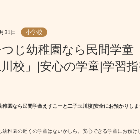
1月31日
小学校
ひつじ幼稚園なら民間学童
川校」|安心の学童|学習
幼稚園なら民間学童えすこーと二子玉川校|安全にお預かりしま
じ幼稚園の近くの学童はないかしら。安心できる学童にお預け