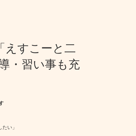
「えすこーと二
指導・習い事も充
す
したい」