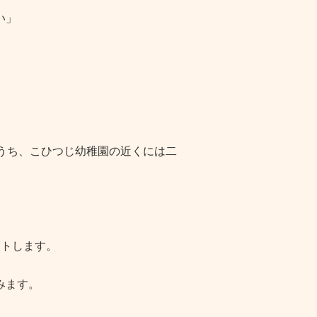
い」
うち、こひつじ幼稚園の近くには二
ートします。
みます。