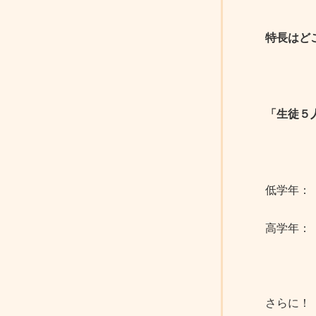
特長はど
「生徒５
低学年：
高学年：
さらに！