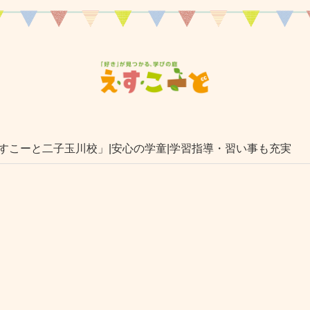
すこーと二子玉川校」|安心の学童|学習指導・習い事も充実