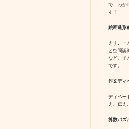
で、わか
す！
絵画造形
えすこー
と空間認
など、子
です。
作文ディ
ディベー
え、伝え
算数パズ