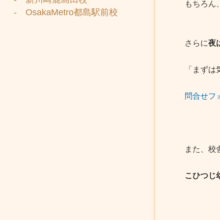
もちろん
- OsakaMetro都島駅前校
さらに
夜
「まずは
問合せフ
また、校
こひつじ