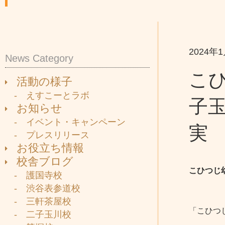
2024年
News Category
こ
活動の様子
- えすこーとラボ
子玉
お知らせ
- イベント・キャンペーン
実
- プレスリリース
お役立ち情報
校舎ブログ
こひつじ
- 護国寺校
- 渋谷表参道校
- 三軒茶屋校
「こひつ
- 二子玉川校