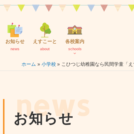
内
容
を
ス
キ
お知らせ
えすこーと
各校案内
ッ
news
about
schools
プ
ホーム
小学校
こひつじ幼稚園なら民間学童「え
news
お知らせ