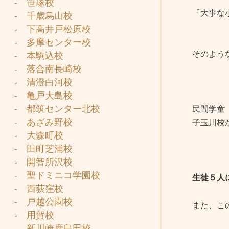
- 笹塚校
「大事な
- 千歳烏山校
- 下高井戸松原校
- 多摩センター校
そのよう
- 本駒込校
- 落合南長崎校
- 清澄白河校
- 亀戸大島校
- 都筑センター北校
民間学童
- あざみ野校
子玉川校
- 大森町校
- 田町芝浦校
- 開智所沢校
- 聖ドミニコ学園校
生徒５人
- 西荻窪校
- 戸越公園校
また、こ
- 用賀校
- 新川崎鹿島田校