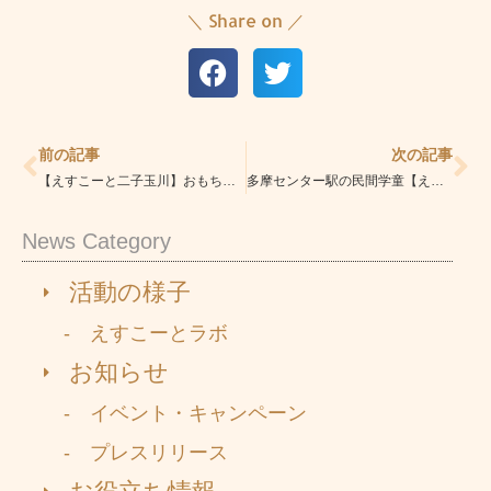
＼ Share on ／
Prev
Ne
前の記事
次の記事
【えすこーと二子玉川】おもちゃ、大切に、清潔に
多摩センター駅の民間学童【えすこーと（エスコート）】夏休みのあしあとまとめ
News Category
活動の様子
- えすこーとラボ
お知らせ
- イベント・キャンペーン
- プレスリリース