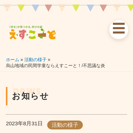
内
容
を
☰
ス
お知らせ
えすこーと
各校案内
キ
ッ
news
about
schools
プ
ホーム
活動の様子
烏山地域の民間学童ならえすこーと！/不思議な炎
習い事
ブログ
お問い合わせ
lessons
blog
contact
news
お知らせ
2023年8月31日
活動の様子