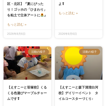
区・北区】『夏にぴった
よ❢
り！ゴッホの「ひまわり」
もっと読む »
を粘土で立体アートに
』
もっと読む »
2026年8月6日
2026年8月6日
活動の様子
活動の様子
【えすこーと笹塚校】くる
【えすこーと森下清澄白河
くる色遊びマーブルチャー
校】デイリーイベント タ
ムです❢
イルコースターづくり♪