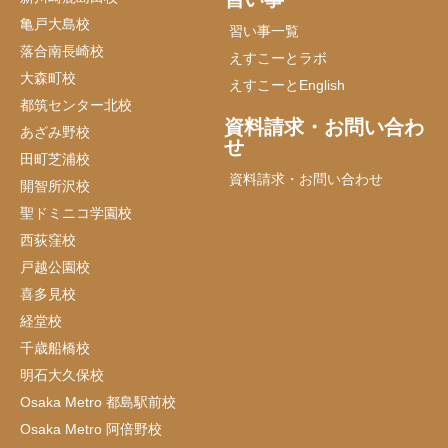
亀戸大島校
習い事一覧
落合南長崎校
えすこーとラボ
大森町校
えすこーとEnglish
都筑センター北校
資料請求・お問い合わ
あざみ野校
せ
田町芝浦校
資料請求・お問い合わせ
開智所沢校
聖ドミニコ学園校
西荻窪校
戸越公園校
喜多見校
経堂校
千歳船橋校
明石大久保校
Osaka Metro 都島駅前校
Osaka Metro 阿倍野校