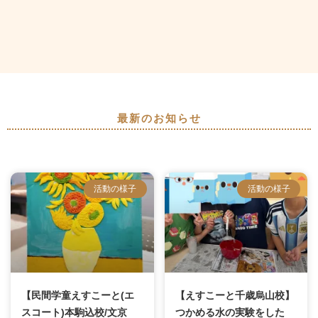
最新のお知らせ
活動の様子
活動の様子
【民間学童えすこーと(エ
【えすこーと千歳烏山校】
スコート)本駒込校/文京
つかめる水の実験をした