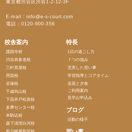
東京都渋谷区渋谷1-2-12-3F
E-mail : info@e-s-court.com
電話：0120-900-356
校舎案内
特長
護国寺校
1日の過ごし方
渋谷表参道校
７つの強み
三軒茶屋校
充実した習い事
用賀校
学習指導とコアタイム
笹塚校
送迎と夕食
ご利用案内
千歳烏山校
見学お申込み
下高井戸松原校
多摩センター校
ブログ
本駒込校
活動の様子
森下清澄白河校
習い事
新川崎鹿島田校