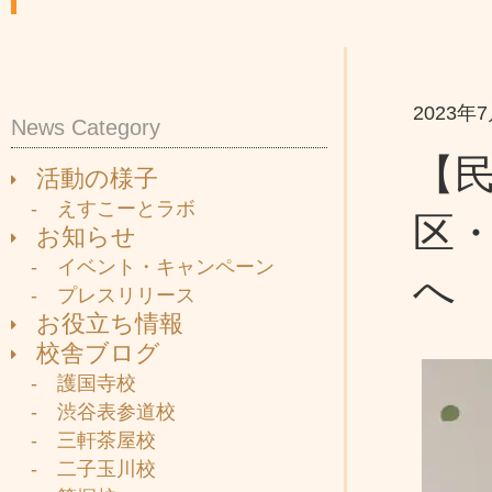
2023年
News Category
【民
活動の様子
- えすこーとラボ
区
お知らせ
- イベント・キャンペーン
へ
- プレスリリース
お役立ち情報
校舎ブログ
- 護国寺校
- 渋谷表参道校
- 三軒茶屋校
- 二子玉川校