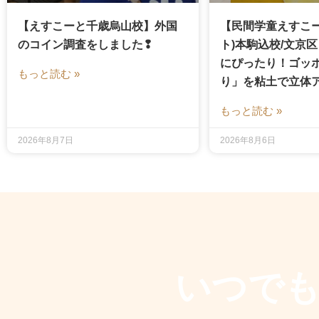
【えすこーと千歳烏山校】外国
【民間学童えすこー
のコイン調査をしました❢
ト)本駒込校/文京
にぴったり！ゴッ
もっと読む »
り」を粘土で立体
もっと読む »
2026年8月7日
2026年8月6日
いつで