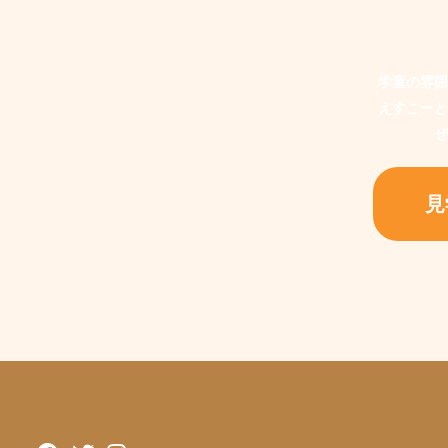
学童の雰囲
えすこーと
ぜ
見