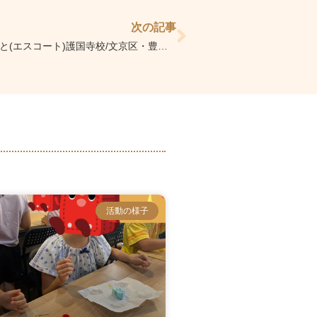
次の記事
【民間学童えすこーと(エスコート)護国寺校/文京区・豊島区】学習後の過ごし方も充実！
活動の様子