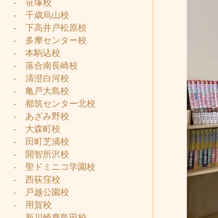
- 笹塚校
- 千歳烏山校
- 下高井戸松原校
- 多摩センター校
- 本駒込校
- 落合南長崎校
- 清澄白河校
- 亀戸大島校
- 都筑センター北校
- あざみ野校
- 大森町校
- 田町芝浦校
- 開智所沢校
- 聖ドミニコ学園校
- 西荻窪校
- 戸越公園校
- 用賀校
- 新川崎鹿島田校