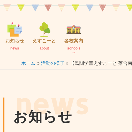
内
容
を
ス
キ
お知らせ
えすこーと
各校案内
ッ
news
about
schools
プ
ホーム
活動の様子
【民間学童えすこーと 落合
news
お知らせ