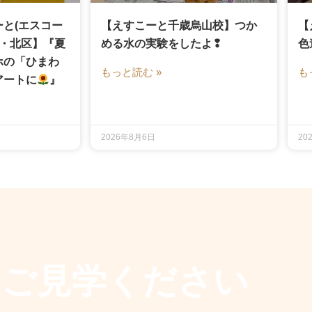
と(エスコー
【えすこーと千歳烏山校】つか
【
区・北区】『夏
める水の実験をしたよ❢
色
ホの「ひまわ
もっと読む »
も
アートに
』
2026年8月6日
20
もご見学ください