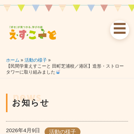
内
容
を
☰
ス
お知らせ
えすこーと
各校案内
キ
ッ
news
about
schools
プ
ホーム
活動の様子
【民間学童えすこーと 田町芝浦校／港区】造形・ストロー
タワーに取り組みました
習い事
ブログ
お問い合わせ
lessons
blog
contact
news
お知らせ
2026年4月9日
活動の様子