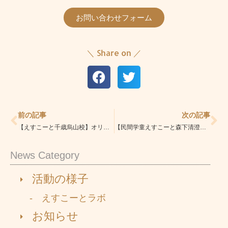
お問い合わせフォーム
＼ Share on ／
Prev
Ne
前の記事
次の記事
【えすこーと千歳烏山校】オリジナルシールを作りました❢
【民間学童えすこーと森下清澄白河校】いちご狩りに行ってきました
News Category
活動の様子
- えすこーとラボ
お知らせ