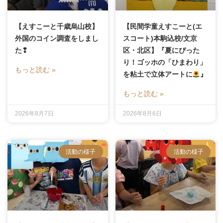
【えすこーと千歳烏山校】
【民間学童えすこーと(エ
外国のコイン調査をしまし
スコート)本駒込校/文京
た❢
区・北区】『夏にぴった
り！ゴッホの「ひまわり」
もっと読む »
を粘土で立体アートに
』
もっと読む »
2026年8月7日
2026年8月6日
活動の様子
活動の様子