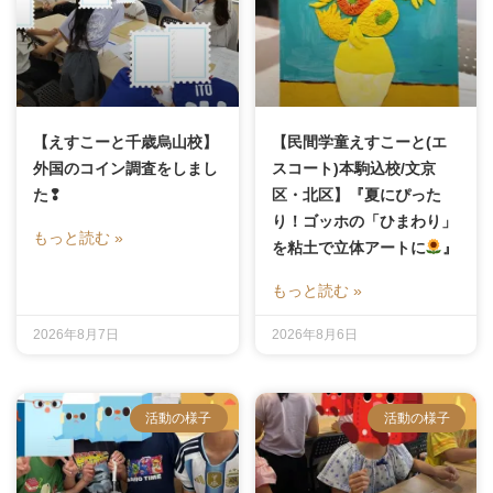
【えすこーと千歳烏山校】
【民間学童えすこーと(エ
外国のコイン調査をしまし
スコート)本駒込校/文京
た❢
区・北区】『夏にぴった
り！ゴッホの「ひまわり」
もっと読む »
を粘土で立体アートに
』
もっと読む »
2026年8月7日
2026年8月6日
活動の様子
活動の様子