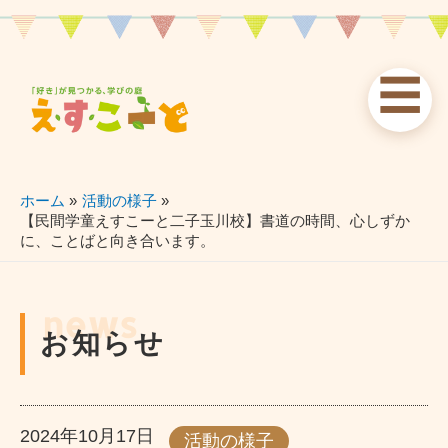
内
容
を
☰
ス
お知らせ
えすこーと
各校案内
キ
ッ
news
about
schools
プ
ホーム
活動の様子
【民間学童えすこーと二子玉川校】書道の時間、心しずか
に、ことばと向き合います。
習い事
ブログ
お問い合わせ
lessons
blog
contact
news
お知らせ
2024年10月17日
活動の様子