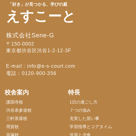
「好き」が見つかる、学びの庭
えすこーと
株式会社Sene-G
〒150-0002
東京都渋谷区渋谷1-2-12-3F
E-mail : info@e-s-court.com
電話：0120-900-356
校舎案内
特長
護国寺校
1日の過ごし方
渋谷表参道校
７つの強み
三軒茶屋校
充実した習い事
用賀校
学習指導とコアタイム
笹塚校
送迎と夕食