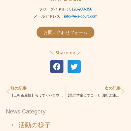
フリーダイヤル：
0120-900-356
メールアドレス：
info@e-s-court.com
お問い合わせフォーム
＼ Share on ／
Prev
Ne
前の記事
次の記事
【三軒茶屋校】もうすぐハロウィン
【民間学童えすこーと 田町芝浦校／港区】子どもたちが、国語のテストでも100点をとりました！(o^^o)
News Category
活動の様子