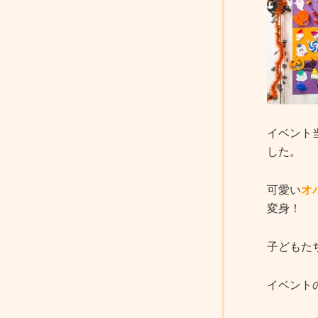
イベント
した。
可愛い
オ
変身！
子どもた
イベント