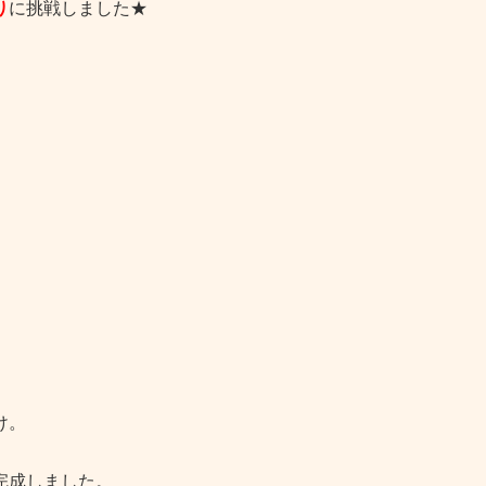
り
に挑戦しました★
け。
完成しました。