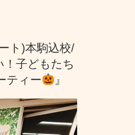
ート)本駒込校/
い！子どもたち
ーティー
』