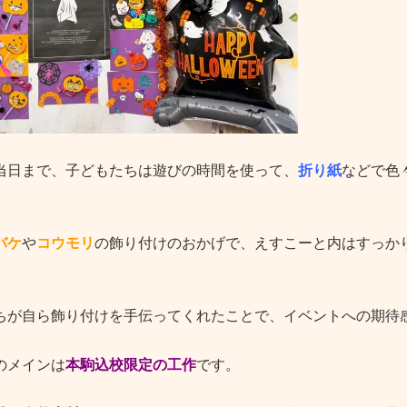
当日まで、子どもたちは遊びの時間を使って、
折り紙
などで色
バケ
や
コウモリ
の飾り付けのおかげで、えすこーと内はすっか
ちが自ら飾り付けを手伝ってくれたことで、イベントへの期待
のメインは
本駒込校限定の工作
です。