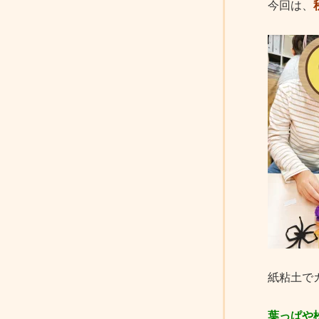
今回は、
紙粘土で
葉っぱや