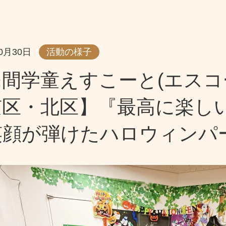
10月30日
活動の様子
間学童えすこーと(エスコ
京区・北区】『最高に楽し
笑顔が弾けたハロウィンパ