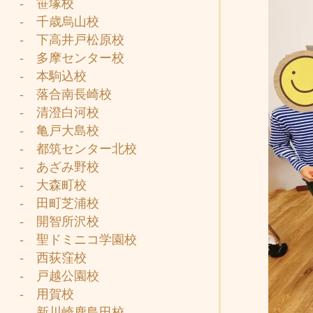
- 笹塚校
- 千歳烏山校
- 下高井戸松原校
- 多摩センター校
- 本駒込校
- 落合南長崎校
- 清澄白河校
- 亀戸大島校
- 都筑センター北校
- あざみ野校
- 大森町校
- 田町芝浦校
- 開智所沢校
- 聖ドミニコ学園校
- 西荻窪校
- 戸越公園校
- 用賀校
- 新川崎鹿島田校