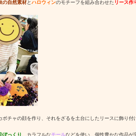
秋の自然素材
と
ハロウィン
のモチーフを組み合わせた
リース作
カボチャの顔を作り、それをざるを土台にしたリースに飾り付
松ぼっくり
、カラフルな
モール
などを使い、個性豊かな作品が