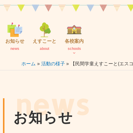
内
容
を
ス
キ
お知らせ
えすこーと
各校案内
ッ
news
about
schools
プ
ホーム
活動の様子
【民間学童えすこーと(エス
news
お知らせ