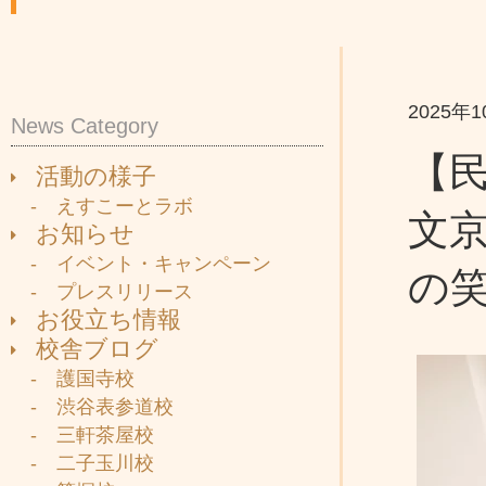
2025年
News Category
【民
活動の様子
- えすこーとラボ
文
お知らせ
- イベント・キャンペーン
の
- プレスリリース
お役立ち情報
校舎ブログ
- 護国寺校
- 渋谷表参道校
- 三軒茶屋校
- 二子玉川校