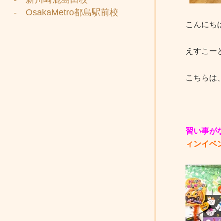
- OsakaMetro都島駅前校
こんにち
えすこー
こちらは
習い事が
ィンイベ