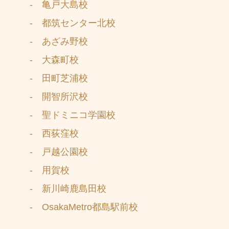
- 亀戸大島校
- 都筑センター北校
- あざみ野校
- 大森町校
- 田町芝浦校
- 開智所沢校
- 聖ドミニコ学園校
- 西荻窪校
- 戸越公園校
- 用賀校
- 新川崎鹿島田校
- OsakaMetro都島駅前校