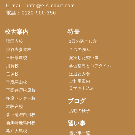
E-mail : info@e-s-court.com
電話：0120-900-356
校舎案内
特長
護国寺校
1日の過ごし方
渋谷表参道校
７つの強み
三軒茶屋校
充実した習い事
用賀校
学習指導とコアタイム
笹塚校
送迎と夕食
ご利用案内
千歳烏山校
見学お申込み
下高井戸松原校
多摩センター校
ブログ
本駒込校
活動の様子
森下清澄白河校
習い事
新川崎鹿島田校
亀戸大島校
習い事一覧