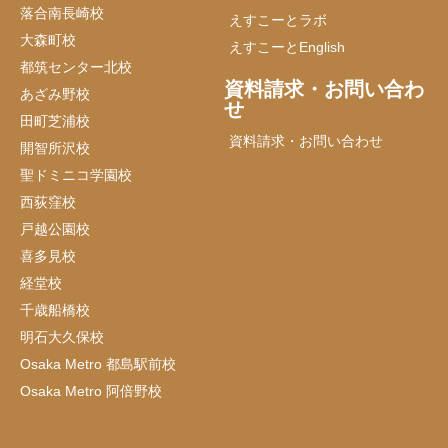
落合南長崎校
えすこーとラボ
大森町校
えすこーとEnglish
都筑センター北校
資料請求・お問い合わ
あざみ野校
せ
田町芝浦校
資料請求・お問い合わせ
開智所沢校
聖ドミニコ学園校
西荻窪校
戸越公園校
喜多見校
経堂校
千歳船橋校
明石大久保校
Osaka Metro 都島駅前校
Osaka Metro 阿倍野校