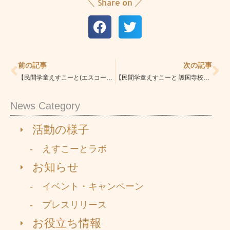
＼ Share on ／
Prev
Ne
前の記事
次の記事
【民間学童えすこーと(エスコート)本駒込校/文京区・北区】『快挙！書道教室で優秀作品に選出されました！』
【民間学童えすこーと 護国寺校／文京区・豊島区】国立三校（筑波・お茶の水・竹早）合格おめでとうございます！4月からの放課後準備、進んでいますか？
News Category
活動の様子
- えすこーとラボ
お知らせ
- イベント・キャンペーン
- プレスリリース
お役立ち情報