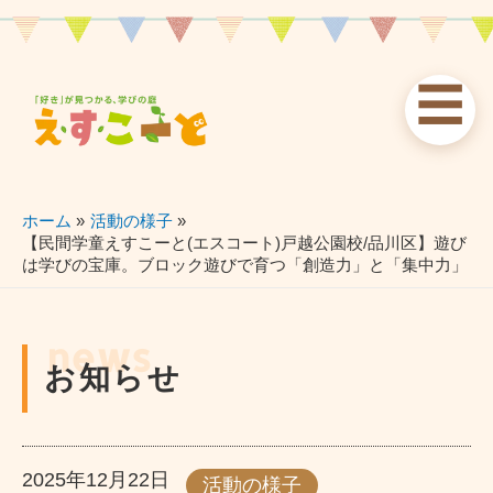
内
容
を
☰
ス
お知らせ
えすこーと
各校案内
キ
ッ
news
about
schools
プ
ホーム
活動の様子
【民間学童えすこーと(エスコート)戸越公園校/品川区】遊び
は学びの宝庫。ブロック遊びで育つ「創造力」と「集中力」
習い事
ブログ
お問い合わせ
lessons
blog
contact
news
お知らせ
2025年12月22日
活動の様子