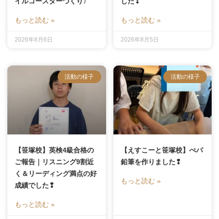
イルコースターづくり♪
した❢
もっと読む »
もっと読む »
2026年8月6日
2026年8月5日
活動の様子
活動の様子
【笹塚校】英検4級合格の
【えすこーと笹塚校】ぺパ
ご報告｜リスニング9割近
鉛筆を作りました❢
く＆リーディング満点の好
もっと読む »
成績でした❢
もっと読む »