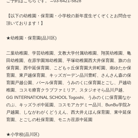
ご予約はこちらです。→03-6421-5828
【以下の幼稚園・保育園・小学校の新年度生ぞくぞくとお問合せ
頂いております！】
★幼稚園・保育園(品川区)
二葉幼稚園、学芸幼稚園、文教大学付属幼稚園、翔英幼稚園、亀
田幼稚園、在原学園旭幼稚園、平塚幼稚園西大井保育園、旗の台
保育園、西中延保育園、こどもヶ丘保育園大井町園、南ゆたか保
育園、東戸越保育園、キッズガーデン品川豊町、さんさん森の保
育園戸越公園、パール保育園、うみのくに保育園とごし、戸越幼
稚園、コスモ療育クラブファミリア、スタジオそら品川戸越、
GG INTERNATIONAL SCHOOL Togoshi、うみのくに保育園なか
のぶ、キッズラボ中延園、コスモアカデミー品川、BunBu学院Jr
戸越園、しながわがくどうえん、西大井えほん保育園、東中延保
育園、とごしの杜保育園、モニカ荏原中延園
★小学校(品川区)