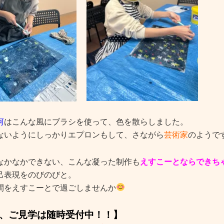
河
はこんな風にブラシを使って、色を散らしました。
ないようにしっかりエプロンもして、さながら
芸術家
のようで
なかなかできない、こんな凝った制作も
えすこーとならできち
己表現をのびのびと。
間をえすこーとで過ごしませんか
、ご見学は随時受付中！！】