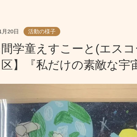
11月20日
活動の様子
間学童えすこーと(エスコ
田区】『私だけの素敵な宇