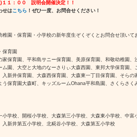
(土)１１：００ 説明会開催決定！！
わせは
こちら
！ぜひ一度、お問合せください！
幼稚園・保育園・小学校の新年度生ぞくぞくとお問合せ頂いて
・保育園
の家保育園、平和島サニー保育園、美原保育園、和敬幼稚園、浅
ーム園、大空と大地のなーさりぃ大森西園、東邦大学保育園、
、入新井保育園、大森西保育園、大森東一丁目保育園、そらの
よう保育園大森町、キッズルームOhana平和島園、さくらさ
一小学校、開桜小学校、大森第三小学校、大森東小学校、中富
、入新井第五小学校、北糀谷小学校、大森第五小学校