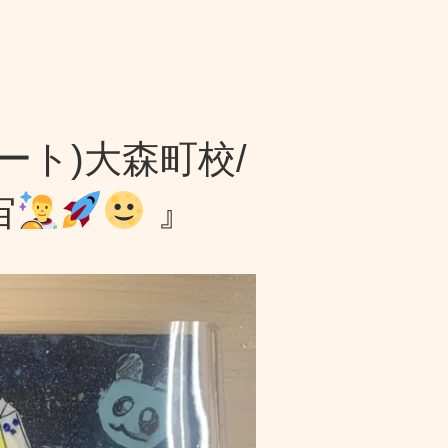
ート)大森町校/
宙
』