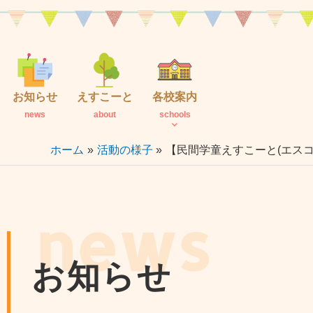
内
容
を
ス
キ
お知らせ
えすこーと
各校案内
ッ
news
about
schools
プ
ホーム
活動の様子
【民間学童えすこーと(エスコ
news
お知らせ