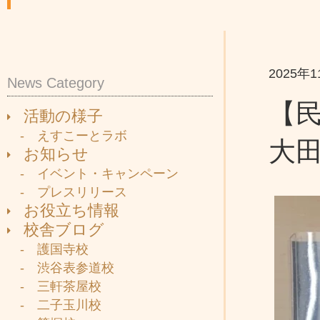
2025年
News Category
【民
活動の様子
- えすこーとラボ
大
お知らせ
- イベント・キャンペーン
- プレスリリース
お役立ち情報
校舎ブログ
- 護国寺校
- 渋谷表参道校
- 三軒茶屋校
- 二子玉川校