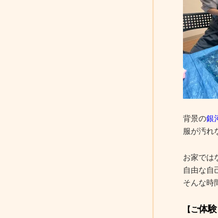
背景の
銀
服が汚れ
お家では
自由な自
そんな時
体験
【ご