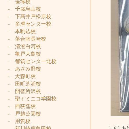
- 笹塚校
- 千歳烏山校
- 下高井戸松原校
- 多摩センター校
- 本駒込校
- 落合南長崎校
- 清澄白河校
- 亀戸大島校
- 都筑センター北校
- あざみ野校
- 大森町校
- 田町芝浦校
- 開智所沢校
- 聖ドミニコ学園校
- 西荻窪校
- 戸越公園校
- 用賀校
こんにち
- 新川崎鹿島田校