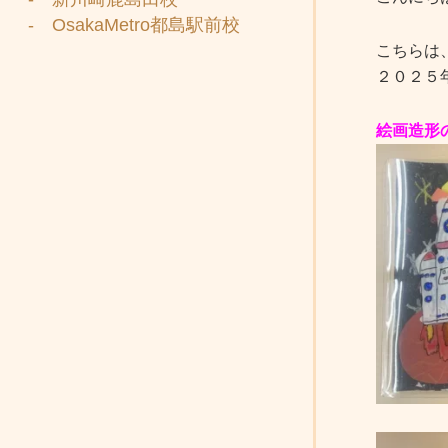
- OsakaMetro都島駅前校
こちらは
２０２５
絵画造形