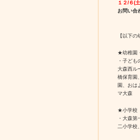
１２/６
お問い合
【以下の
★幼稚園
・子ども
大森西ル
橋保育園
園、おは
マ大森
★小学校
・大森第
二小学校