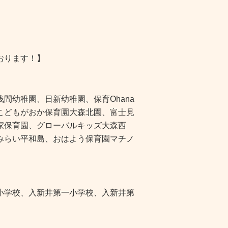
おります！】
間幼稚園、日新幼稚園、保育Ohana
こどもがおか保育園大森北園、富士見
家保育園、グローバルキッズ大森西
くみらい平和島、おはよう保育園マチノ
小学校、入新井第一小学校、入新井第