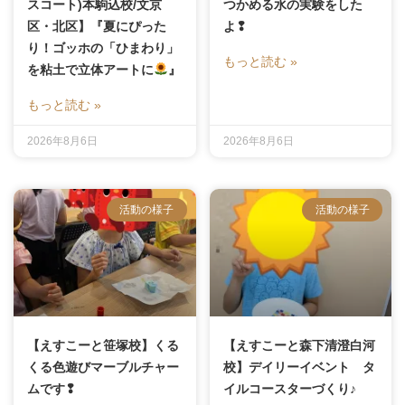
スコート)本駒込校/文京
つかめる水の実験をした
区・北区】『夏にぴった
よ❢
り！ゴッホの「ひまわり」
もっと読む »
を粘土で立体アートに
』
もっと読む »
2026年8月6日
2026年8月6日
活動の様子
活動の様子
【えすこーと笹塚校】くる
【えすこーと森下清澄白河
くる色遊びマーブルチャー
校】デイリーイベント タ
ムです❢
イルコースターづくり♪