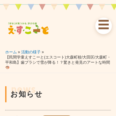
内
容
を
☰
ス
お知らせ
えすこーと
各校案内
キ
ッ
news
about
schools
プ
ホーム
活動の様子
【民間学童えすこーと(エスコート)大森町校/大田区/大森町・
平和島】歯ブラシで雪が降る！？驚きと発見のアートな時間
習い事
ブログ
お問い合わせ
lessons
blog
contact
news
お知らせ