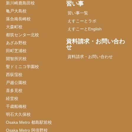
習い事
新川崎鹿島田校
亀戸大島校
習い事一覧
落合南長崎校
えすこーとラボ
大森町校
えすこーとEnglish
都筑センター北校
資料請求・お問い合わ
あざみ野校
せ
田町芝浦校
資料請求・お問い合わせ
開智所沢校
聖ドミニコ学園校
西荻窪校
戸越公園校
喜多見校
経堂校
千歳船橋校
明石大久保校
Osaka Metro 都島駅前校
Osaka Metro 阿倍野校