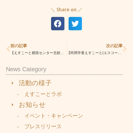
＼ Share on ／
Prev
Ne
前の記事
次の記事
【えすこーと都筑センター北校】芳林書展で、お子さんの毛筆・硬筆作品が金賞・銀賞を受賞しました！
【民間学童えすこーと(エスコート)本駒込校/文京区・北区】『感動と興奮の1日！「えすこーと発表会」レポート
News Category
活動の様子
- えすこーとラボ
お知らせ
- イベント・キャンペーン
- プレスリリース