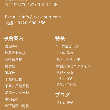
東京都渋谷区渋谷1-2-12-3F
E-mail : info@e-s-court.com
電話：0120-900-356
校舎案内
特長
護国寺校
1日の過ごし方
渋谷表参道校
７つの強み
三軒茶屋校
充実した習い事
用賀校
学習指導とコアタイム
笹塚校
送迎と夕食
ご利用案内
千歳烏山校
見学お申込み
下高井戸松原校
多摩センター校
ブログ
本駒込校
活動の様子
森下清澄白河校