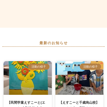
最新のお知らせ
活動の様子
活動の様子
【民間学童えすこーと(エ
【えすこーと千歳烏山校】