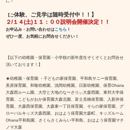
に！
体験、ご見学は随時受付中！！】
【ご
２/１４(土)１１：００説明会開催決定！！
お申込み・お問い合わせは
こちら
！
ぜひ一度、お気軽にお問合せください！
【以下の幼稚園・保育園・小学校の新年度生ぞくぞくとお問合せ
頂いております！】
★幼稚園・保育園 ・子どもの家保育園、平和島サニー保育園、
美原保育園、和敬幼稚園、浅間幼稚園、日新幼稚園、保育Ohana
大森西ルーム園、大空と大地のなーさりぃ大森西園、東邦大学保
育園、こどもがおか保育園大森北園、富士見橋保育園、入新井保
育園、大森西保育園、大森東一丁目保育園、そらの家保育園、グ
ローバルキッズ大森西園、おはよう保育園大森町、キッズルーム
Ohana平和島園、さくらさくみらい平和島、おはよう保育園マチ
ノマ大森