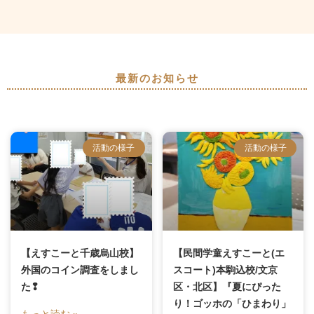
最新のお知らせ
活動の様子
活動の様子
【えすこーと千歳烏山校】
【民間学童えすこーと(エ
外国のコイン調査をしまし
スコート)本駒込校/文京
た❢
区・北区】『夏にぴった
り！ゴッホの「ひまわり」
もっと読む »