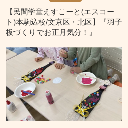
【民間学童えすこーと(エスコー
ト)本駒込校/文京区・北区】『羽子
板づくりでお正月気分！』