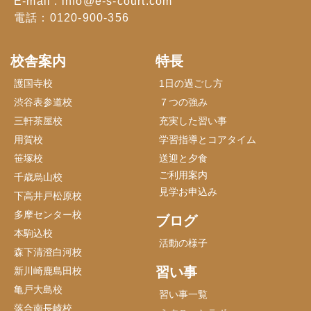
E-mail : info@e-s-court.com
電話：0120-900-356
校舎案内
特長
護国寺校
1日の過ごし方
渋谷表参道校
７つの強み
三軒茶屋校
充実した習い事
用賀校
学習指導とコアタイム
笹塚校
送迎と夕食
ご利用案内
千歳烏山校
見学お申込み
下高井戸松原校
多摩センター校
ブログ
本駒込校
活動の様子
森下清澄白河校
習い事
新川崎鹿島田校
亀戸大島校
習い事一覧
落合南長崎校