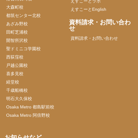
えすこーとラボ
大森町校
えすこーとEnglish
都筑センター北校
資料請求・お問い合わ
あざみ野校
せ
田町芝浦校
資料請求・お問い合わせ
開智所沢校
聖ドミニコ学園校
西荻窪校
戸越公園校
喜多見校
経堂校
千歳船橋校
明石大久保校
Osaka Metro 都島駅前校
Osaka Metro 阿倍野校
お知らせなど