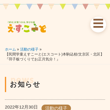
内
容
を
☰
ス
お知らせ
えすこーと
各校案内
キ
ッ
news
about
schools
プ
ホーム
活動の様子
【民間学童えすこーと(エスコート)本駒込校/文京区・北区】
『羽子板づくりでお正月気分！』
習い事
ブログ
お問い合わせ
lessons
blog
contact
news
お知らせ
2022年12月30日
活動の様子