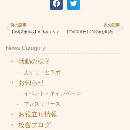
Prev
Ne
前の記事
次の記事
【渋谷表参道校】冬休みイベントの様子
【三軒茶屋校】2022年お世話になりました
News Category
活動の様子
- えすこーとラボ
お知らせ
- イベント・キャンペーン
- プレスリリース
お役立ち情報
校舎ブログ