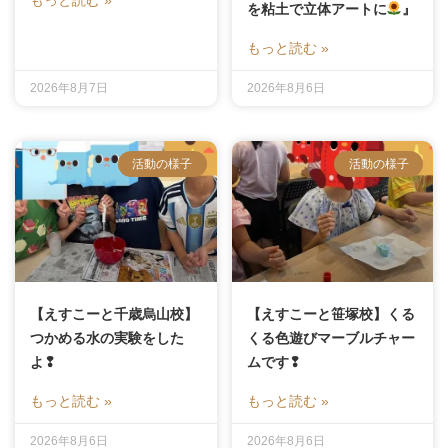
を粘土で立体アートに
』
もっと読む »
2026年8月7日
2026年8月6日
活動の様子
活動の様子
【えすこーと千歳烏山校】
【えすこーと笹塚校】くる
つかめる水の実験をした
くる色遊びマーブルチャー
よ❢
ムです❢
もっと読む »
もっと読む »
2026年8月6日
2026年8月6日