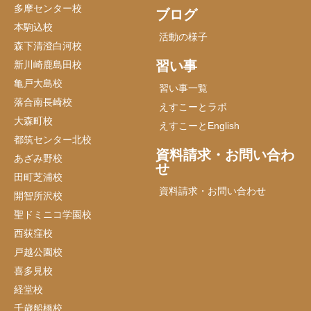
多摩センター校
ブログ
本駒込校
活動の様子
森下清澄白河校
習い事
新川崎鹿島田校
亀戸大島校
習い事一覧
落合南長崎校
えすこーとラボ
大森町校
えすこーとEnglish
都筑センター北校
資料請求・お問い合わ
あざみ野校
せ
田町芝浦校
資料請求・お問い合わせ
開智所沢校
聖ドミニコ学園校
西荻窪校
戸越公園校
喜多見校
経堂校
千歳船橋校