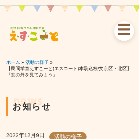
内
容
を
☰
ス
お知らせ
えすこーと
各校案内
キ
ッ
news
about
schools
プ
ホーム
活動の様子
【民間学童えすこーと(エスコート)本駒込校/文京区・北区】
『窓の外を見てみよう』
習い事
ブログ
お問い合わせ
lessons
blog
contact
news
お知らせ
2022年12月9日
活動の様子