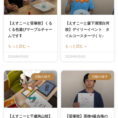
【えすこーと笹塚校】くる
【えすこーと森下清澄白河
くる色遊びマーブルチャー
校】デイリーイベント タ
ムです❢
イルコースターづくり♪
もっと読む »
もっと読む »
2026年8月6日
2026年8月6日
活動の様子
活動の様子
【えすこーと千歳烏山校】
【笹塚校】英検4級合格の