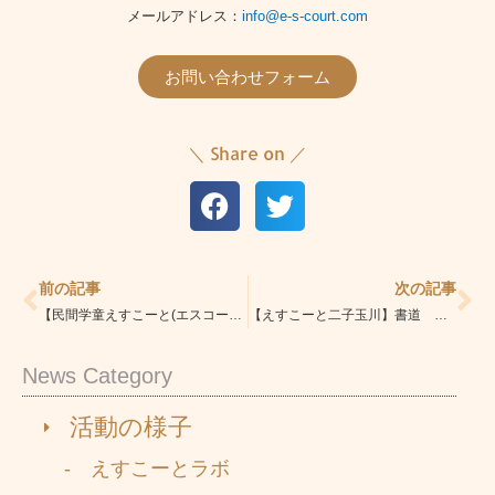
メールアドレス：
info@e-s-court.com
お問い合わせフォーム
＼ Share on ／
Prev
Ne
前の記事
次の記事
【民間学童えすこーと(エスコート)護国寺校/文京区・豊島区】『絵画造形教室』
【えすこーと二子玉川】書道 秋の昇級昇段！
News Category
活動の様子
- えすこーとラボ