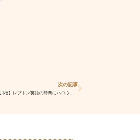
Next
次の記事
【えすこーと二子玉川校】レプトン英語の時間にハロウィーンミニパーティをしています！