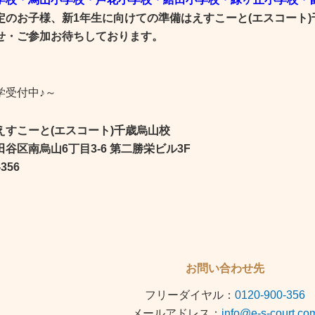
定のお子様、新1年生に向けての準備はえすこーと(エスコート
せ・ご参加お待ちしております。
学受付中♪～
えすこーと(エスコート)千歳烏山校
谷区南烏山6丁目3-6 第二勝栄ビル3F
-356
お問い合わせ先
フリーダイヤル：
0120-900-356
メールアドレス：
info@e-s-court.co