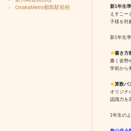
新1年生
- OsakaMetro都島駅前校
えすこー
子様を対
新1年生
★
書き方
書く姿勢
学前から
★
算数パ
オリジナ
認識力を
1年生の
烏山北小