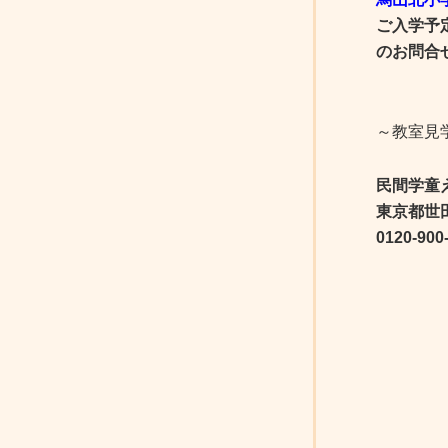
ご入学予
のお問合
～教室見
民間学童
東京都世田
0120-900