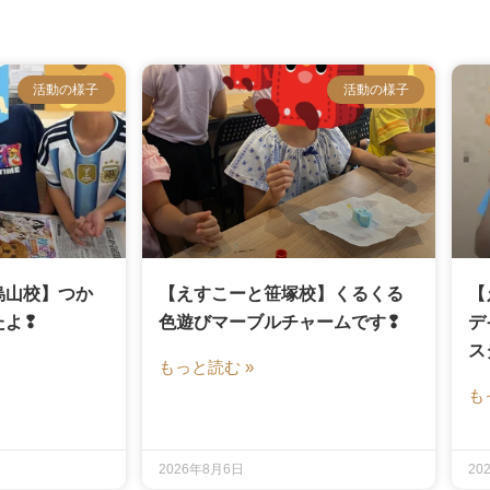
活動の様子
活動の様子
烏山校】つか
【えすこーと笹塚校】くるくる
【
たよ❢
色遊びマーブルチャームです❢
デ
ス
もっと読む »
も
2026年8月6日
20