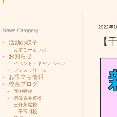
2022年
News Category
【
活動の様子
- えすこーとラボ
お知らせ
- イベント・キャンペーン
- プレスリリース
お役立ち情報
校舎ブログ
- 護国寺校
- 渋谷表参道校
- 三軒茶屋校
- 二子玉川校