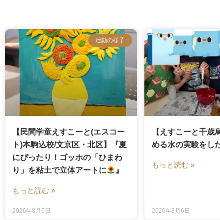
活動の様子
【民間学童えすこーと(エスコー
【えすこーと千歳
ト)本駒込校/文京区・北区】『夏
める水の実験をし
にぴったり！ゴッホの「ひまわ
もっと読む »
り」を粘土で立体アートに
』
もっと読む »
2026年8月6日
2026年8月6日