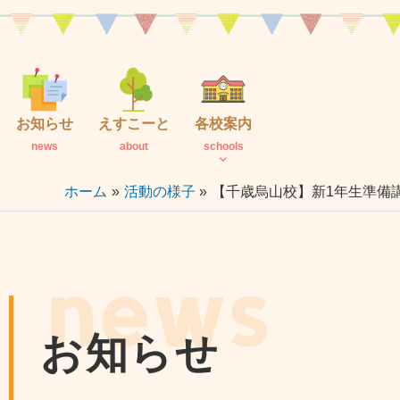
内
容
を
ス
キ
お知らせ
えすこーと
各校案内
ッ
news
about
schools
プ
ホーム
活動の様子
【千歳烏山校】新1年生準備
news
お知らせ