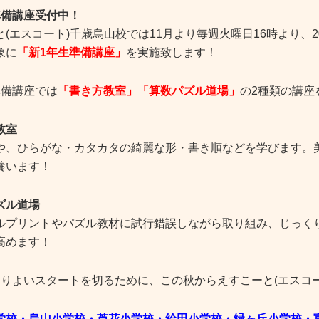
準備講座受付中！
と(エスコート)千歳烏山校では11月より毎週火曜日16時より、2
象に
「新1年生準備講座」
を実施致します！
準備講座では
「書き方教室」「算数パズル道場」
の2種類の講座
教室
や、ひらがな・カタカタの綺麗な形・書き順などを学びます。
養います！
ズル道場
ルプリントやパズル教材に試行錯誤しながら取り組み、じっく
高めます！
よりよいスタートを切るために、この秋からえすこーと(エスコ
学校・烏山小学校・芦花小学校・給田小学校・緑ヶ丘小学校・