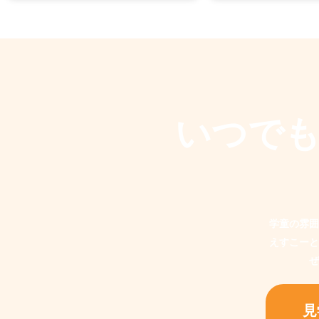
いつで
学童の雰囲
えすこーと
ぜ
見