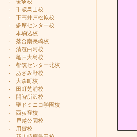
- 笹塚校
- 千歳烏山校
- 下高井戸松原校
- 多摩センター校
- 本駒込校
- 落合南長崎校
- 清澄白河校
- 亀戸大島校
- 都筑センター北校
- あざみ野校
- 大森町校
- 田町芝浦校
- 開智所沢校
- 聖ドミニコ学園校
- 西荻窪校
- 戸越公園校
- 用賀校
- 新川崎鹿島田校