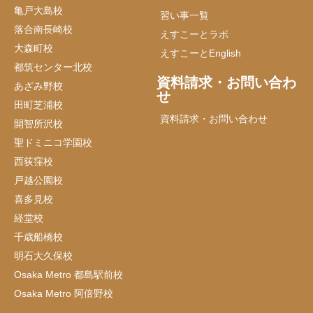
亀戸大島校
習い事一覧
落合南長崎校
えすこーとラボ
大森町校
えすこーとEnglish
都筑センター北校
資料請求・お問い合わ
あざみ野校
せ
田町芝浦校
資料請求・お問い合わせ
開智所沢校
聖ドミニコ学園校
西荻窪校
戸越公園校
喜多見校
経堂校
千歳船橋校
明石大久保校
Osaka Metro 都島駅前校
Osaka Metro 阿倍野校