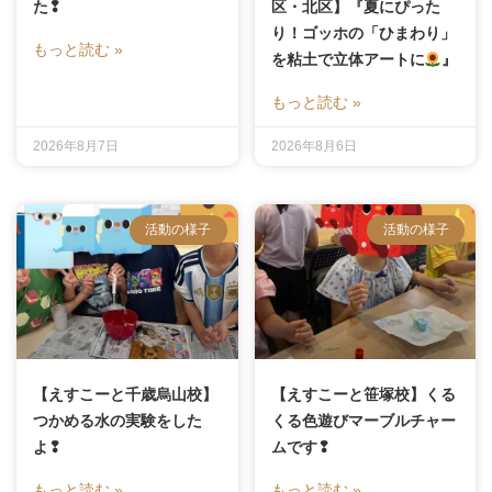
た❢
区・北区】『夏にぴった
り！ゴッホの「ひまわり」
もっと読む »
を粘土で立体アートに
』
もっと読む »
2026年8月7日
2026年8月6日
活動の様子
活動の様子
【えすこーと千歳烏山校】
【えすこーと笹塚校】くる
つかめる水の実験をした
くる色遊びマーブルチャー
よ❢
ムです❢
もっと読む »
もっと読む »