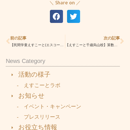
＼ Share on ／
Prev
Ne
前の記事
次の記事
【民間学童えすこーと(エスコート)本駒込校/文京区・北区】『窓から見えた奇跡の大きな虹
【えすこーと千歳烏山校】算数パズルをご紹介します❢
News Category
活動の様子
- えすこーとラボ
お知らせ
- イベント・キャンペーン
- プレスリリース
お役立ち情報