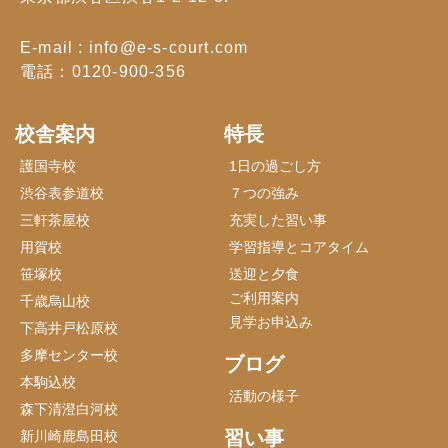
E-mail : info@e-s-court.com
電話：0120-900-356
校舎案内
特長
護国寺校
1日の過ごし方
渋谷表参道校
７つの強み
三軒茶屋校
充実した習い事
用賀校
学習指導とコアタイム
笹塚校
送迎と夕食
ご利用案内
千歳烏山校
見学お申込み
下高井戸松原校
多摩センター校
ブログ
本駒込校
活動の様子
森下清澄白河校
習い事
新川崎鹿島田校