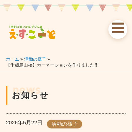
内
容
を
☰
ス
お知らせ
えすこーと
各校案内
キ
ッ
news
about
schools
プ
ホーム
活動の様子
【千歳烏山校】カーネーションを作りました❢
習い事
ブログ
お問い合わせ
lessons
blog
contact
news
お知らせ
2026年5月22日
活動の様子