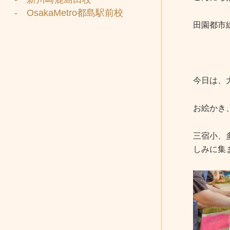
- OsakaMetro都島駅前校
田園都市
今日は、
お絵かき
三宿小、
しみに集