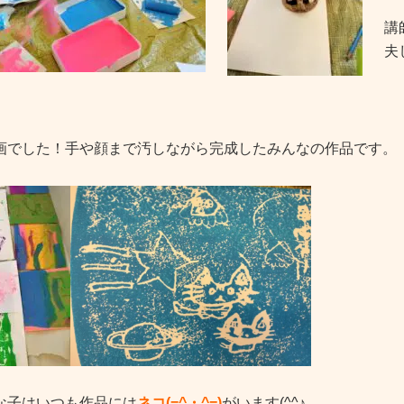
講
夫
画でした！手や顔まで汚しながら完成したみんなの作品です。
な子はいつも作品には
ネコ(=^・^=)
がいます(^^♪