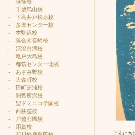
- 笹塚校
- 千歳烏山校
- 下高井戸松原校
- 多摩センター校
- 本駒込校
- 落合南長崎校
- 清澄白河校
- 亀戸大島校
- 都筑センター北校
- あざみ野校
- 大森町校
- 田町芝浦校
- 開智所沢校
- 聖ドミニコ学園校
- 西荻窪校
- 戸越公園校
- 用賀校
こんにち
- 新川崎鹿島田校