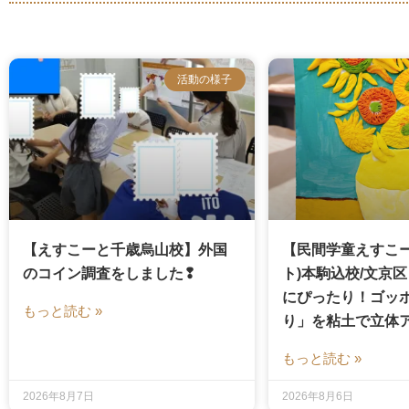
活動の様子
【えすこーと千歳烏山校】外国
【民間学童えすこー
のコイン調査をしました❢
ト)本駒込校/文京
にぴったり！ゴッ
もっと読む »
り」を粘土で立体
もっと読む »
2026年8月7日
2026年8月6日