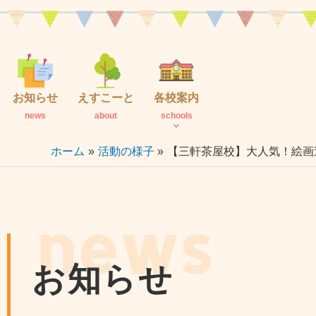
内
容
を
ス
キ
お知らせ
えすこーと
各校案内
ッ
news
about
schools
プ
ホーム
活動の様子
【三軒茶屋校】大人気！絵画
news
お知らせ