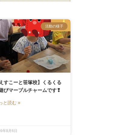
活動の様子
えすこーと笹塚校】くるくる
遊びマーブルチャームです❢
っと読む »
26年8月6日