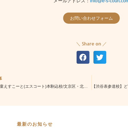
メールアドレス：
info@e-s-court.co
お問い合わせフォーム
＼ Share on ／
事
【民間学童えすこーと(エスコート)本駒込校/文京区・北区】『絵画造形クラス/デッサン作品』
最新のお知らせ