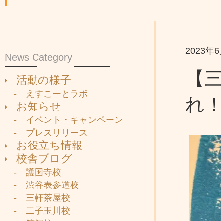
2023年
News Category
【
活動の様子
- えすこーとラボ
れ
お知らせ
- イベント・キャンペーン
- プレスリリース
お役立ち情報
校舎ブログ
- 護国寺校
- 渋谷表参道校
- 三軒茶屋校
- 二子玉川校