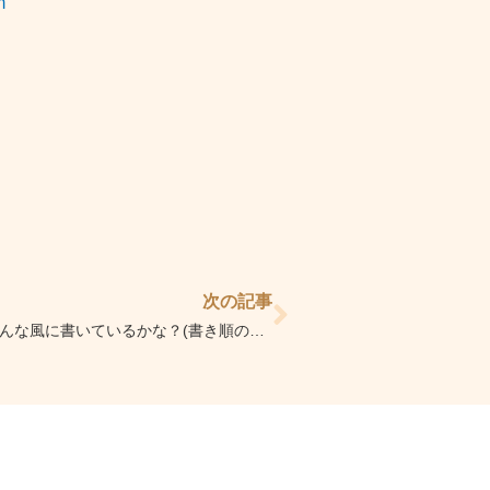
m
Next
次の記事
【渋谷表参道校】どんな風に書いているかな？(書き順のお話)