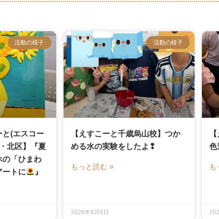
活動の様子
活動の様子
と(エスコー
【えすこーと千歳烏山校】つか
【
区・北区】『夏
める水の実験をしたよ❢
色
ホの「ひまわ
もっと読む »
も
アートに
』
2026年8月6日
20