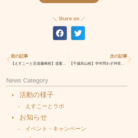
＼ Share on ／
Prev
Ne
前の記事
次の記事
【えすこーと百道藤崎校】道案内☆
【千歳烏山校】学年問わず仲良しです！
News Category
活動の様子
- えすこーとラボ
お知らせ
- イベント・キャンペーン