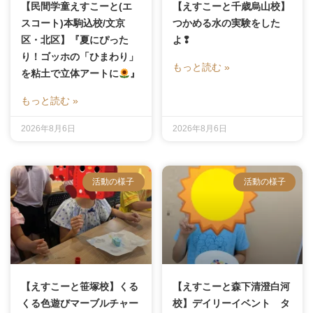
【民間学童えすこーと(エ
【えすこーと千歳烏山校】
スコート)本駒込校/文京
つかめる水の実験をした
区・北区】『夏にぴった
よ❢
り！ゴッホの「ひまわり」
もっと読む »
を粘土で立体アートに
』
もっと読む »
2026年8月6日
2026年8月6日
活動の様子
活動の様子
【えすこーと笹塚校】くる
【えすこーと森下清澄白河
くる色遊びマーブルチャー
校】デイリーイベント タ