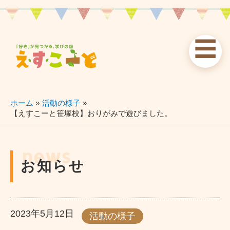
内
容
を
☰
ス
お知らせ
えすこーと
各校案内
キ
ッ
news
about
schools
プ
ホーム
活動の様子
【えすこーと笹塚校】おりがみで遊びました。
習い事
ブログ
お問い合わせ
lessons
blog
contact
news
お知らせ
2023年5月12日
活動の様子