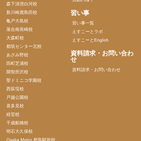
森下清澄白河校
習い事
新川崎鹿島田校
亀戸大島校
習い事一覧
落合南長崎校
えすこーとラボ
大森町校
えすこーとEnglish
都筑センター北校
資料請求・お問い合わ
あざみ野校
せ
田町芝浦校
資料請求・お問い合わせ
開智所沢校
聖ドミニコ学園校
西荻窪校
戸越公園校
喜多見校
経堂校
千歳船橋校
明石大久保校
Osaka Metro 都島駅前校