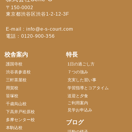
〒150-0002
東京都渋谷区渋谷1-2-12-3F
E-mail : info@e-s-court.com
電話：0120-900-356
校舎案内
特長
護国寺校
1日の過ごし方
渋谷表参道校
７つの強み
三軒茶屋校
充実した習い事
用賀校
学習指導とコアタイム
笹塚校
送迎と夕食
ご利用案内
千歳烏山校
見学お申込み
下高井戸松原校
多摩センター校
ブログ
本駒込校
活動の様子