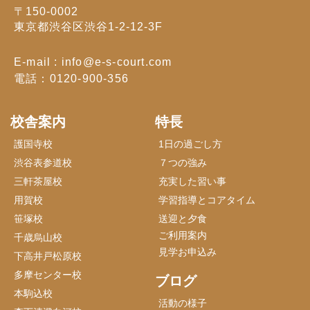
〒150-0002
東京都渋谷区渋谷1-2-12-3F
E-mail : info@e-s-court.com
電話：0120-900-356
校舎案内
特長
護国寺校
1日の過ごし方
渋谷表参道校
７つの強み
三軒茶屋校
充実した習い事
用賀校
学習指導とコアタイム
笹塚校
送迎と夕食
ご利用案内
千歳烏山校
見学お申込み
下高井戸松原校
多摩センター校
ブログ
本駒込校
活動の様子