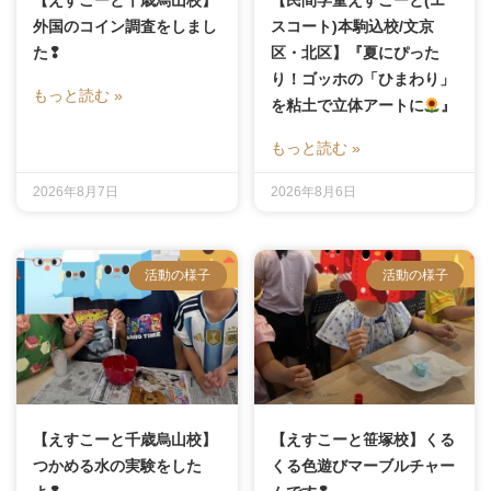
【えすこーと千歳烏山校】
【民間学童えすこーと(エ
外国のコイン調査をしまし
スコート)本駒込校/文京
た❢
区・北区】『夏にぴった
り！ゴッホの「ひまわり」
もっと読む »
を粘土で立体アートに
』
もっと読む »
2026年8月7日
2026年8月6日
活動の様子
活動の様子
【えすこーと千歳烏山校】
【えすこーと笹塚校】くる
つかめる水の実験をした
くる色遊びマーブルチャー