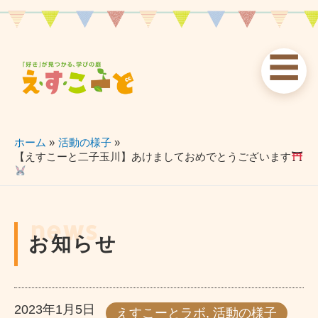
内
容
を
☰
ス
お知らせ
えすこーと
各校案内
キ
ッ
news
about
schools
プ
ホーム
活動の様子
【えすこーと二子玉川】あけましておめでとうございます
習い事
ブログ
お問い合わせ
lessons
blog
contact
news
お知らせ
2023年1月5日
えすこーとラボ
,
活動の様子