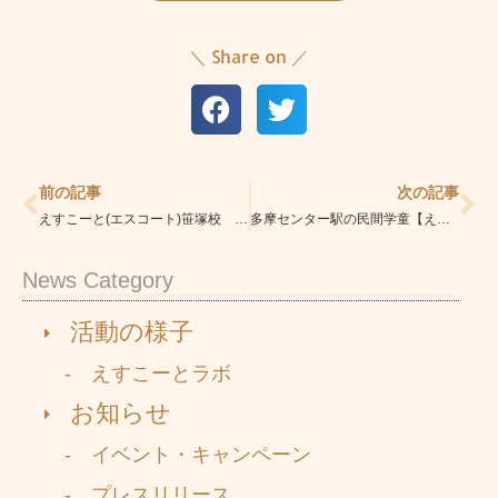
＼ Share on ／
Prev
Ne
前の記事
次の記事
えすこーと(エスコート)笹塚校 羽子板を作りました！
多摩センター駅の民間学童【えすこーと（エスコート）】新年と新学期
News Category
活動の様子
- えすこーとラボ
お知らせ
- イベント・キャンペーン
- プレスリリース