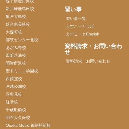
森下清澄白河校
習い事
新川崎鹿島田校
亀戸大島校
習い事一覧
落合南長崎校
えすこーとラボ
大森町校
えすこーとEnglish
都筑センター北校
資料請求・お問い合わ
あざみ野校
せ
田町芝浦校
資料請求・お問い合わせ
開智所沢校
聖ドミニコ学園校
西荻窪校
戸越公園校
喜多見校
経堂校
千歳船橋校
明石大久保校
Osaka Metro 都島駅前校