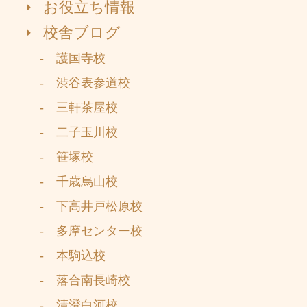
お役立ち情報
校舎ブログ
- 護国寺校
- 渋谷表参道校
- 三軒茶屋校
- 二子玉川校
- 笹塚校
- 千歳烏山校
- 下高井戸松原校
- 多摩センター校
- 本駒込校
- 落合南長崎校
- 清澄白河校