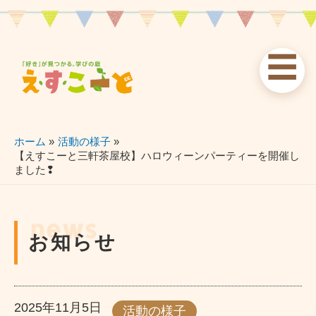
内
容
を
☰
ス
お知らせ
えすこーと
各校案内
キ
ッ
news
about
schools
プ
ホーム
活動の様子
【えすこーと三軒茶屋校】ハロウィーンパーティーを開催し
ました❢
習い事
ブログ
お問い合わせ
lessons
blog
contact
news
お知らせ
2025年11月5日
活動の様子