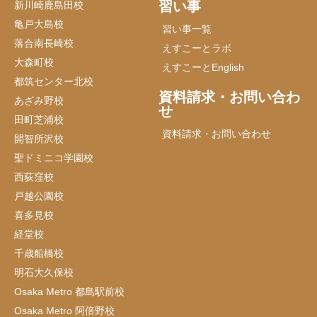
習い事
新川崎鹿島田校
亀戸大島校
習い事一覧
落合南長崎校
えすこーとラボ
大森町校
えすこーとEnglish
都筑センター北校
資料請求・お問い合わ
あざみ野校
せ
田町芝浦校
資料請求・お問い合わせ
開智所沢校
聖ドミニコ学園校
西荻窪校
戸越公園校
喜多見校
経堂校
千歳船橋校
明石大久保校
Osaka Metro 都島駅前校
Osaka Metro 阿倍野校