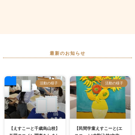
最新のお知らせ
活動の様子
活動の様子
【えすこーと千歳烏山校】
【民間学童えすこーと(エ