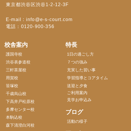
東京都渋谷区渋谷1-2-12-3F
E-mail : info@e-s-court.com
電話：0120-900-356
校舎案内
特長
護国寺校
1日の過ごし方
渋谷表参道校
７つの強み
三軒茶屋校
充実した習い事
用賀校
学習指導とコアタイム
笹塚校
送迎と夕食
ご利用案内
千歳烏山校
見学お申込み
下高井戸松原校
多摩センター校
ブログ
本駒込校
活動の様子
森下清澄白河校