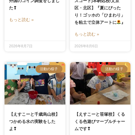
外国のコイン調査をしまし
スコート)本駒込校/文京
た❢
区・北区】『夏にぴった
り！ゴッホの「ひまわり」
もっと読む »
を粘土で立体アートに
』
もっと読む »
2026年8月7日
2026年8月6日
活動の様子
活動の様子
【えすこーと千歳烏山校】
【えすこーと笹塚校】くる
つかめる水の実験をした
くる色遊びマーブルチャー
よ❢
ムです❢