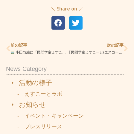
＼ Share on ／
Prev
Ne
前の記事
次の記事
小田急線に「民間学童えすこーと」の広告が登場しました！
【民間学童えすこーと(エスコート) 護国寺校/文京区・豊島区】
News Category
活動の様子
- えすこーとラボ
お知らせ
- イベント・キャンペーン
- プレスリリース