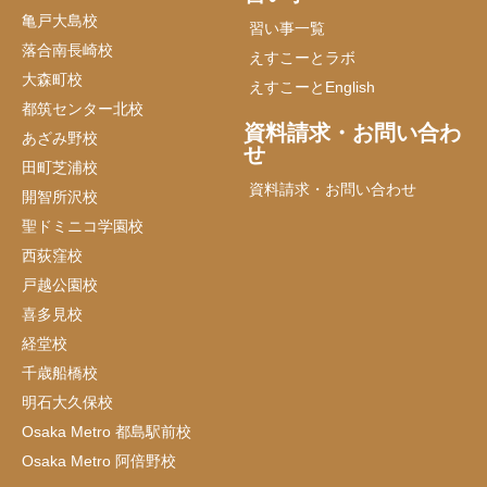
亀戸大島校
習い事一覧
落合南長崎校
えすこーとラボ
大森町校
えすこーとEnglish
都筑センター北校
資料請求・お問い合わ
あざみ野校
せ
田町芝浦校
資料請求・お問い合わせ
開智所沢校
聖ドミニコ学園校
西荻窪校
戸越公園校
喜多見校
経堂校
千歳船橋校
明石大久保校
Osaka Metro 都島駅前校
Osaka Metro 阿倍野校