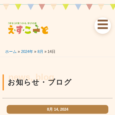
内
容
を
☰
ス
お知らせ
えすこーと
各校案内
キ
ッ
news
about
schools
プ
ホーム
2024年
8月
14日
習い事
ブログ
お問い合わせ
lessons
blog
contact
news, blog
お知らせ・ブログ
8月 14, 2024