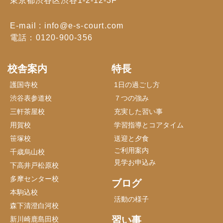
東京都渋谷区渋谷1-2-12-3F
E-mail : info@e-s-court.com
電話：0120-900-356
校舎案内
特長
護国寺校
1日の過ごし方
渋谷表参道校
７つの強み
三軒茶屋校
充実した習い事
用賀校
学習指導とコアタイム
笹塚校
送迎と夕食
ご利用案内
千歳烏山校
見学お申込み
下高井戸松原校
多摩センター校
ブログ
本駒込校
活動の様子
森下清澄白河校
習い事
新川崎鹿島田校