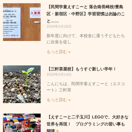
【民間学童えすこーと 落合南長崎校/豊島
区・新宿区・中野区】学習習慣は勿論のこ
と……
2024年3月16日
新年度に向けて、本校舎に通う子どもたち
に自覚を促し
もっと読む »
【三軒茶屋校】もうすぐ新しい学年！
2024年3月14日
こんにちは、民間学童えすこーと（エスコ
ート）三軒茶
もっと読む »
【えすこーと二子玉川】LEGOで、大好きな
世界を再現！ プログラミングの習い事も
開講