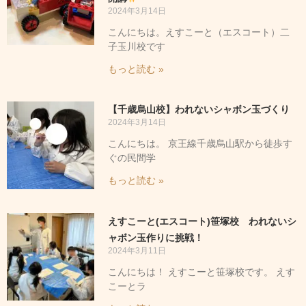
2024年3月14日
こんにちは。えすこーと（エスコート）二
子玉川校です
もっと読む »
【千歳烏山校】われないシャボン玉づくり
2024年3月14日
こんにちは。 京王線千歳烏山駅から徒歩す
ぐの民間学
もっと読む »
えすこーと(エスコート)笹塚校 われないシ
ャボン玉作りに挑戦！
2024年3月11日
こんにちは！ えすこーと笹塚校です。 えす
こーとラ