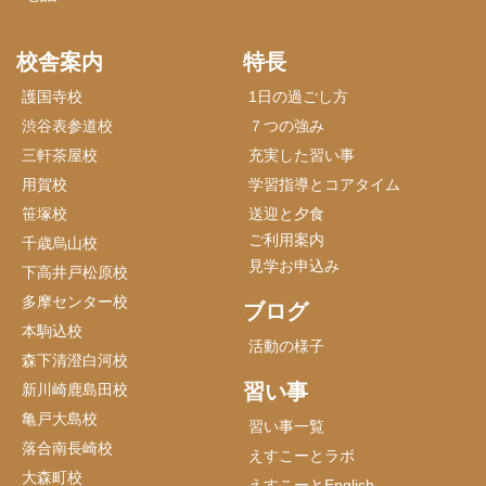
校舎案内
特長
護国寺校
1日の過ごし方
渋谷表参道校
７つの強み
三軒茶屋校
充実した習い事
用賀校
学習指導とコアタイム
笹塚校
送迎と夕食
ご利用案内
千歳烏山校
見学お申込み
下高井戸松原校
多摩センター校
ブログ
本駒込校
活動の様子
森下清澄白河校
習い事
新川崎鹿島田校
亀戸大島校
習い事一覧
落合南長崎校
えすこーとラボ
大森町校
えすこーとEnglish