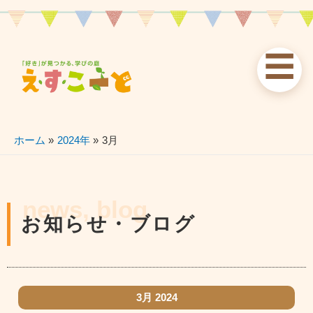
内
容
を
☰
ス
お知らせ
えすこーと
各校案内
キ
ッ
news
about
schools
プ
ホーム
2024年
3月
習い事
ブログ
お問い合わせ
lessons
blog
contact
news, blog
お知らせ・ブログ
3月 2024