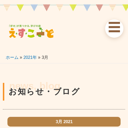
内
容
を
☰
ス
お知らせ
えすこーと
各校案内
キ
ッ
news
about
schools
プ
ホーム
2021年
3月
習い事
ブログ
お問い合わせ
lessons
blog
contact
news, blog
お知らせ・ブログ
3月 2021