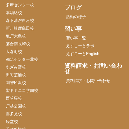
多摩センター校
ブログ
本駒込校
活動の様子
森下清澄白河校
習い事
新川崎鹿島田校
亀戸大島校
習い事一覧
落合南長崎校
えすこーとラボ
大森町校
えすこーとEnglish
都筑センター北校
資料請求・お問い合わ
あざみ野校
せ
田町芝浦校
資料請求・お問い合わせ
開智所沢校
聖ドミニコ学園校
西荻窪校
戸越公園校
喜多見校
経堂校